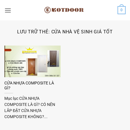
Bỏ
0
qua
nội
dung
LƯU TRỮ THẺ:
CỬA NHÀ VỆ SINH GIÁ TỐT
CỬA NHỰA COMPOSITE LÀ
GÌ?
Mục lục CỬA NHỰA
COMPOSITE LÀ GÌ? CÓ NÊN
LẮP ĐẶT CỬA NHỰA
COMPOSITE KHÔNG?...