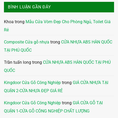
BÌNH LUẬN GẦN ĐÂY
Khoa
trong
Mẫu Cửa Vòm Đẹp Cho Phòng Ngủ, Toilet Giá
Rẻ
Composite Cửa gỗ nhựa
trong
CỬA NHỰA ABS HÀN QUỐC
TẠI PHÚ QUỐC
Trần tuấn long
trong
CỬA NHỰA ABS HÀN QUỐC TẠI PHÚ
QUỐC
Kingdoor Cửa Gỗ Công Nghiệp
trong
GIÁ CỬA NHỰA TẠI
QUẬN 2-CỬA NHỰA ĐẸP GIÁ RẺ
Kingdoor Cửa Gỗ Công Nghiệp
trong
GIÁ CỬA GỖ TẠI
QUẬN 1-CỬA GỖ CÔNG NGHIỆP CHẤT LƯỢNG