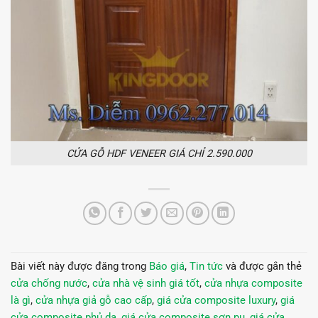
CỬA GỖ HDF VENEER GIÁ CHỈ 2.590.000
Bài viết này được đăng trong
Báo giá
,
Tin tức
và được gắn thẻ
cửa chống nước
,
cửa nhà vệ sinh giá tốt
,
cửa nhựa composite
là gì
,
cửa nhựa giả gỗ cao cấp
,
giá cửa composite luxury
,
giá
cửa composite phủ da
,
giá cửa composite sơn pu
,
giá cửa