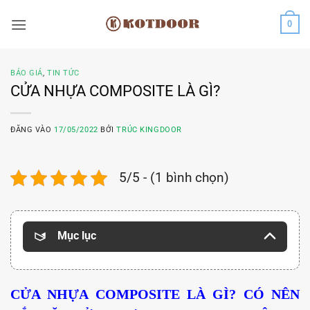
Bỏ
0
qua
nội
dung
BÁO GIÁ
,
TIN TỨC
CỬA NHỰA COMPOSITE LÀ GÌ?
ĐĂNG VÀO
17/05/2022
BỞI
TRÚC KINGDOOR
5/5 - (1 bình chọn)
Mục lục
CỬA NHỰA COMPOSITE LÀ GÌ? CÓ NÊN