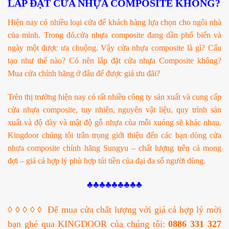
LẮP ĐẶT CỬA NHỰA COMPOSITE KHÔNG?
Hiện nay có nhiều loại cửa để khách hàng lựa chọn cho ngôi nhà
của mình. Trong đó,cửa nhựa composite đang dần phổ biến và
ngày một được ưa chuộng. Vậy cửa nhựa composite là gì? Cấu
tạo như thế nào? Có nên lắp đặt cửa nhựa Composite không?
Mua cửa chính hãng ở đâu để được giá ưu đãi?
Trên thị trường hiện nay có rất nhiều công ty sản xuất và cung cấp
cửa nhựa composite, tuy nhiên, nguyên vật liệu, quy trình sản
xuất và độ dày và mật độ gỗ nhựa của mỗi xuỏng sẽ khác nhau.
Kingdoor chúng tôi trân trọng giới thiệu đến các bạn dòng cửa
nhựa composite chính hãng Sungyu – chất lượng trên cả mong
đợi – giá cả hợp lý phù hợp túi tiền của đại đa số người dùng.
♣♣♣♣♣♣♣♣♣
◊ ◊ ◊ ◊ ◊
Để mua cửa chất lượng với giá cả hợp lý mời
bạn ghé qua KINGDOOR của chúng tôi:
0886 331 327