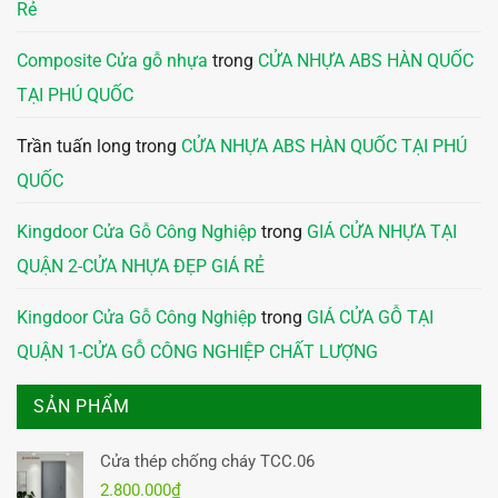
Rẻ
Composite Cửa gỗ nhựa
trong
CỬA NHỰA ABS HÀN QUỐC
TẠI PHÚ QUỐC
Trần tuấn long
trong
CỬA NHỰA ABS HÀN QUỐC TẠI PHÚ
QUỐC
Kingdoor Cửa Gỗ Công Nghiệp
trong
GIÁ CỬA NHỰA TẠI
QUẬN 2-CỬA NHỰA ĐẸP GIÁ RẺ
Kingdoor Cửa Gỗ Công Nghiệp
trong
GIÁ CỬA GỖ TẠI
QUẬN 1-CỬA GỖ CÔNG NGHIỆP CHẤT LƯỢNG
SẢN PHẨM
Cửa thép chống cháy TCC.06
2.800.000
₫