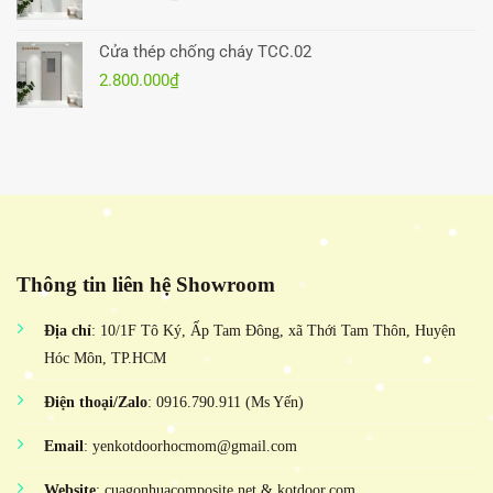
Cửa thép chống cháy TCC.02
2.800.000
₫
Thông tin liên hệ Showroom
Địa chỉ
: 10/1F Tô Ký, Ấp Tam Đông, xã Thới Tam Thôn, Huyện
Hóc Môn, TP.HCM
Điện thoại/Zalo
: 0916.790.911 (Ms Yến)
Email
: yenkotdoorhocmom@gmail.com
Website
: cuagonhuacomposite.net & kotdoor.com