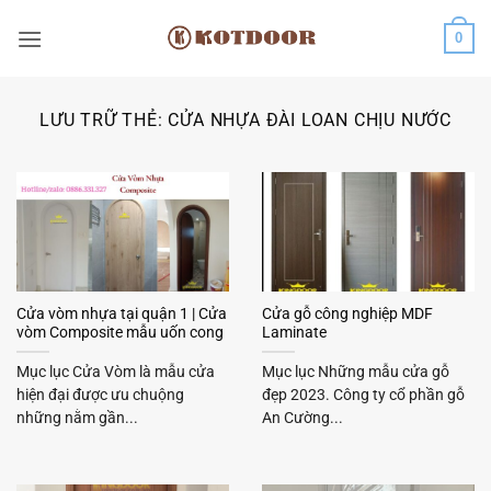
Bỏ
0
qua
nội
dung
LƯU TRỮ THẺ:
CỬA NHỰA ĐÀI LOAN CHỊU NƯỚC
Cửa vòm nhựa tại quận 1 | Cửa
Cửa gỗ công nghiệp MDF
vòm Composite mẫu uốn cong
Laminate
Mục lục Cửa Vòm là mẫu cửa
Mục lục Những mẫu cửa gỗ
hiện đại được ưu chuộng
đẹp 2023. Công ty cổ phần gỗ
những nằm gần...
An Cường...