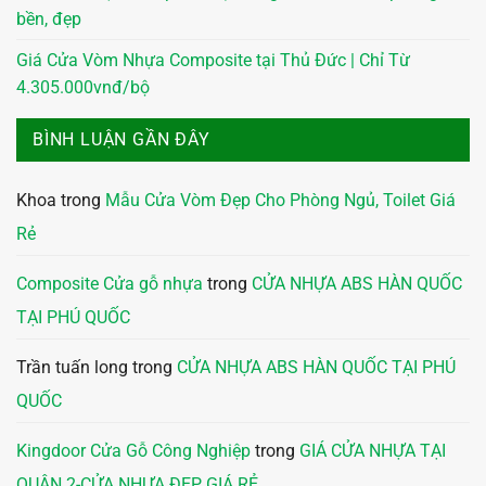
bền, đẹp
Giá Cửa Vòm Nhựa Composite tại Thủ Đức | Chỉ Từ
4.305.000vnđ/bộ
BÌNH LUẬN GẦN ĐÂY
Khoa
trong
Mẫu Cửa Vòm Đẹp Cho Phòng Ngủ, Toilet Giá
Rẻ
Composite Cửa gỗ nhựa
trong
CỬA NHỰA ABS HÀN QUỐC
TẠI PHÚ QUỐC
Trần tuấn long
trong
CỬA NHỰA ABS HÀN QUỐC TẠI PHÚ
QUỐC
Kingdoor Cửa Gỗ Công Nghiệp
trong
GIÁ CỬA NHỰA TẠI
QUẬN 2-CỬA NHỰA ĐẸP GIÁ RẺ