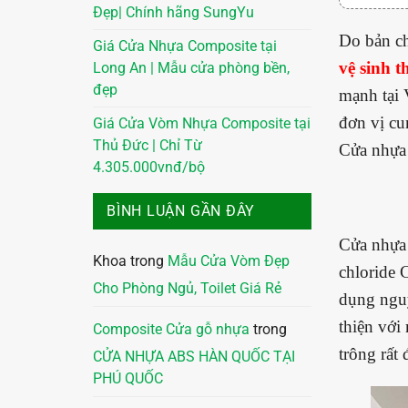
Đẹp| Chính hãng SungYu
Do bản ch
Giá Cửa Nhựa Composite tại
vệ sinh 
Long An | Mẫu cửa phòng bền,
đẹp
mạnh tại 
đơn vị cu
Giá Cửa Vòm Nhựa Composite tại
Thủ Đức | Chỉ Từ
Cửa nhựa 
4.305.000vnđ/bộ
BÌNH LUẬN GẦN ĐÂY
Cửa nhựa 
Khoa
trong
Mẫu Cửa Vòm Đẹp
chloride 
Cho Phòng Ngủ, Toilet Giá Rẻ
dụng nguy
thiện với
Composite Cửa gỗ nhựa
trong
trông rất
CỬA NHỰA ABS HÀN QUỐC TẠI
PHÚ QUỐC