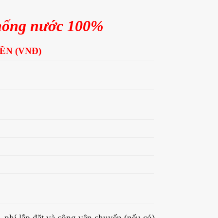
chống nước 100%
ỀN (VNĐ)
phí lắp đặt và công vận chuyển (nếu có).