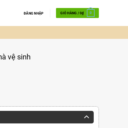
GIỎ HÀNG /
0
₫
0
ĐĂNG NHẬP
à vệ sinh