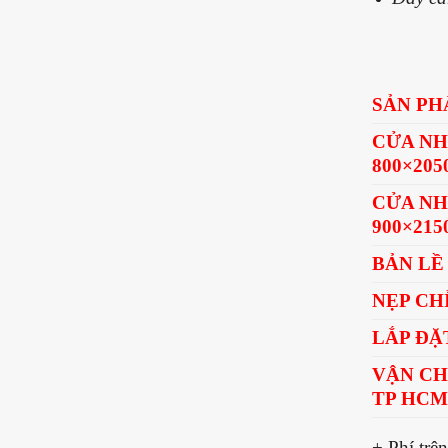
SẢN P
CỬA NH
800×205
CỬA NH
900×215
BẢN LỀ 
NẸP CH
LẮP ĐẶT
VẬN CH
TP HCM 
+ Phí trê