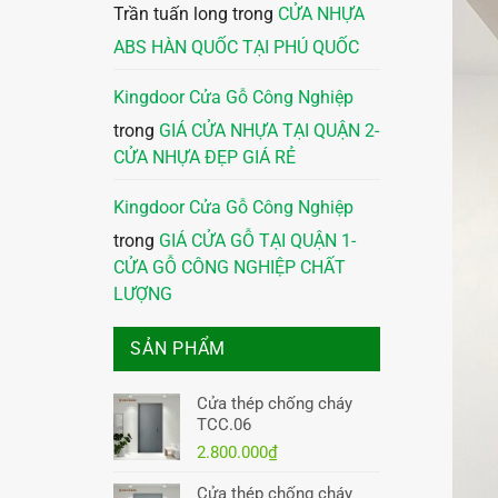
Trần tuấn long
trong
CỬA NHỰA
ABS HÀN QUỐC TẠI PHÚ QUỐC
Kingdoor Cửa Gỗ Công Nghiệp
trong
GIÁ CỬA NHỰA TẠI QUẬN 2-
CỬA NHỰA ĐẸP GIÁ RẺ
Kingdoor Cửa Gỗ Công Nghiệp
trong
GIÁ CỬA GỖ TẠI QUẬN 1-
CỬA GỖ CÔNG NGHIỆP CHẤT
LƯỢNG
SẢN PHẨM
Cửa thép chống cháy
TCC.06
2.800.000
₫
Cửa thép chống cháy