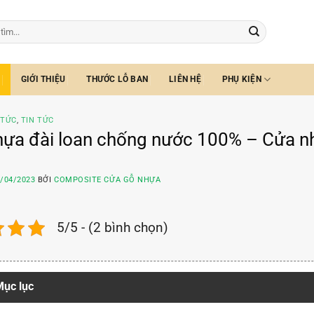
GIỚI THIỆU
THƯỚC LỖ BAN
LIÊN HỆ
PHỤ KIỆN
 TỨC
,
TIN TỨC
ựa đài loan chống nước 100% – Cửa nh
/04/2023
BỞI
COMPOSITE CỬA GỖ NHỰA
5/5 - (2 bình chọn)
ục lục