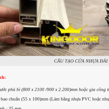
CẤU TẠO CỬA NHỰA ĐÀI
ách:
hước phủ bì (800 x 2100 /900 x 2.200)mm hoặc gia công th
bao chuẩn (55 x 100)mm (Làm bằng nhựa PVC hoặc nhự
nh : 35 mm