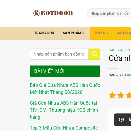
Bỏ
qua
Tìm
kiếm:
nội
dung
TRANG CHỦ
SẢN PHẨM
TIN TỨC
BÁO GIÁ
BÁO GIÁ
,
TIN
Cửa nh
BÀI VIẾT MỚI
ĐĂNG VÀO
08
Báo Giá Cửa Nhựa ABS Hàn Quốc
Mới Nhất Tháng 08/2026
Giá Cửa Nhựa ABS Hàn Quốc tại
TP.HCM| Thương hiệu KOS chính
hãng
M
Top 3 Mẫu Cửa Nhựa Composite