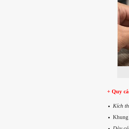
+ Quy c
Kích t
Khung 
Dày cá