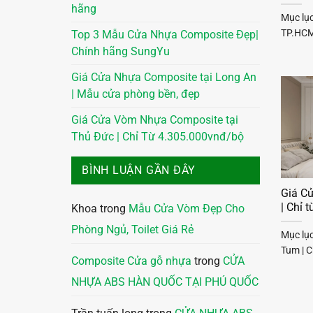
hãng
Mục lụ
TP.HCM 
Top 3 Mẫu Cửa Nhựa Composite Đẹp|
Chính hãng SungYu
Giá Cửa Nhựa Composite tại Long An
| Mẫu cửa phòng bền, đẹp
Giá Cửa Vòm Nhựa Composite tại
Thủ Đức | Chỉ Từ 4.305.000vnđ/bộ
BÌNH LUẬN GẦN ĐÂY
Giá C
| Chỉ 
Khoa
trong
Mẫu Cửa Vòm Đẹp Cho
Phòng Ngủ, Toilet Giá Rẻ
Mục lụ
Tum | C
Composite Cửa gỗ nhựa
trong
CỬA
NHỰA ABS HÀN QUỐC TẠI PHÚ QUỐC