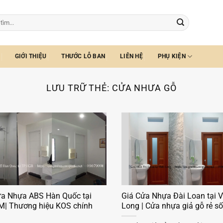
GIỚI THIỆU
THƯỚC LỖ BAN
LIÊN HỆ
PHỤ KIỆN
LƯU TRỮ THẺ:
CỬA NHƯA GỖ
ửa Nhựa ABS Hàn Quốc tại
Giá Cửa Nhựa Đài Loan tại V
M| Thương hiệu KOS chính
Long | Cửa nhựa giả gỗ rẻ số