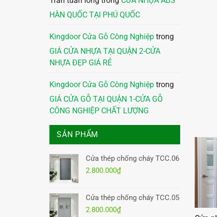
Trần tuấn long
trong
CỬA NHỰA ABS
HÀN QUỐC TẠI PHÚ QUỐC
Kingdoor Cửa Gỗ Công Nghiệp
trong
GIÁ CỬA NHỰA TẠI QUẬN 2-CỬA
NHỰA ĐẸP GIÁ RẺ
Kingdoor Cửa Gỗ Công Nghiệp
trong
GIÁ CỬA GỖ TẠI QUẬN 1-CỬA GỖ
CÔNG NGHIỆP CHẤT LƯỢNG
SẢN PHẨM
Cửa thép chống cháy TCC.06
2.800.000
₫
Cửa thép chống cháy TCC.05
2.800.000
₫