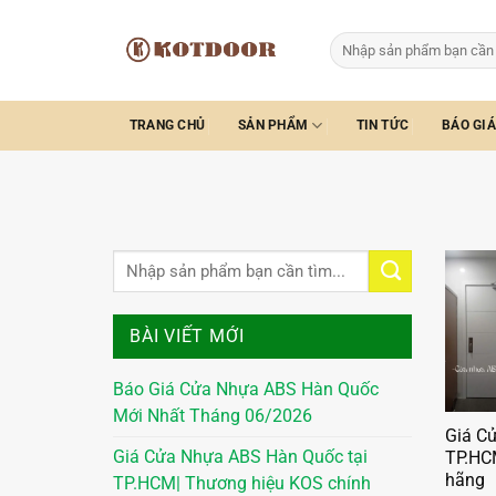
Bỏ
qua
Tìm
kiếm:
nội
dung
TRANG CHỦ
SẢN PHẨM
TIN TỨC
BÁO GIÁ
BÀI VIẾT MỚI
Báo Giá Cửa Nhựa ABS Hàn Quốc
Mới Nhất Tháng 06/2026
Giá C
Giá Cửa Nhựa ABS Hàn Quốc tại
TP.HC
hãng
TP.HCM| Thương hiệu KOS chính