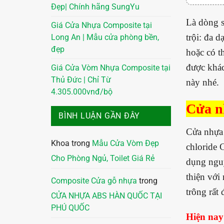
Đẹp| Chính hãng SungYu
Là dòng s
Giá Cửa Nhựa Composite tại
trội: đa 
Long An | Mẫu cửa phòng bền,
đẹp
hoặc có t
được khác
Giá Cửa Vòm Nhựa Composite tại
Thủ Đức | Chỉ Từ
này nhé.
4.305.000vnđ/bộ
Cửa nh
BÌNH LUẬN GẦN ĐÂY
Cửa nhựa 
Khoa
trong
Mẫu Cửa Vòm Đẹp
chloride 
Cho Phòng Ngủ, Toilet Giá Rẻ
dụng nguy
thiện với
Composite Cửa gỗ nhựa
trong
trông rất
CỬA NHỰA ABS HÀN QUỐC TẠI
PHÚ QUỐC
Hiện nay 