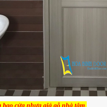
 bao cửa nhựa giả gỗ nhà tắm