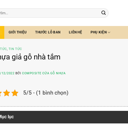
GIỚI THIỆU
THƯỚC LỖ BAN
LIÊN HỆ
PHỤ KIỆN
 TỨC
,
TIN TỨC
ựa giả gỗ nhà tắm
/12/2022
BỞI
COMPOSITE CỬA GỖ NHỰA
5/5 - (1 bình chọn)
ục lục