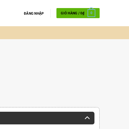
GIỎ HÀNG /
0
₫
0
ĐĂNG NHẬP