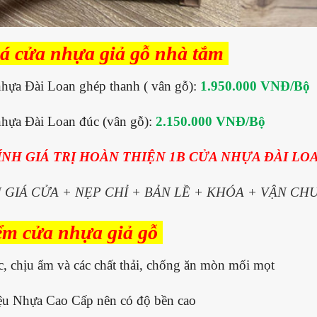
iá cửa nhựa giả gỗ nhà tắm
hựa Đài Loan ghép thanh ( vân gỗ):
1.950.000 VNĐ/Bộ
hựa Đài Loan đúc (vân gỗ):
2.150.000 VNĐ/Bộ
ÍNH GIÁ TRỊ HOÀN THIỆN 1B CỬA NHỰA ĐÀI LO
 GIÁ CỬA + NẸP CHỈ + BẢN LỀ + KHÓA + VẬN CH
ểm cửa nhựa giả gỗ
, chịu ẩm và các chất thải, chống ăn mòn mối mọt
iệu Nhựa Cao Cấp nên có độ bền cao