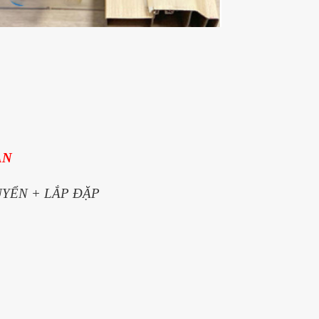
AN
UYỂN + LẮP ĐẶP