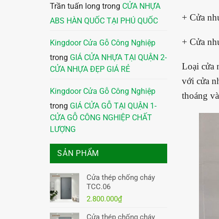
Trần tuấn long
trong
CỬA NHỰA
+ Cửa nh
ABS HÀN QUỐC TẠI PHÚ QUỐC
+ Cửa nh
Kingdoor Cửa Gỗ Công Nghiệp
trong
GIÁ CỬA NHỰA TẠI QUẬN 2-
Loại cửa 
CỬA NHỰA ĐẸP GIÁ RẺ
với cửa n
Kingdoor Cửa Gỗ Công Nghiệp
thoáng và
trong
GIÁ CỬA GỖ TẠI QUẬN 1-
CỬA GỖ CÔNG NGHIỆP CHẤT
LƯỢNG
SẢN PHẨM
Cửa thép chống cháy
TCC.06
2.800.000
₫
Cửa thép chống cháy