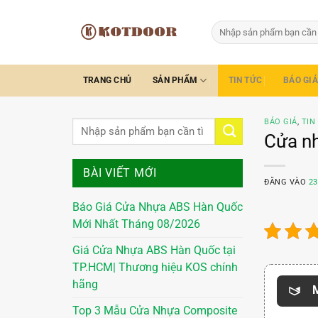
Bỏ
qua
Tìm
kiếm:
nội
dung
TRANG CHỦ
SẢN PHẨM
TIN TỨC
BÁO GIÁ
BÁO GIÁ
,
TIN
Cửa nh
BÀI VIẾT MỚI
ĐĂNG VÀO
23
Báo Giá Cửa Nhựa ABS Hàn Quốc
Mới Nhất Tháng 08/2026
Giá Cửa Nhựa ABS Hàn Quốc tại
TP.HCM| Thương hiệu KOS chính
hãng
M
Top 3 Mẫu Cửa Nhựa Composite