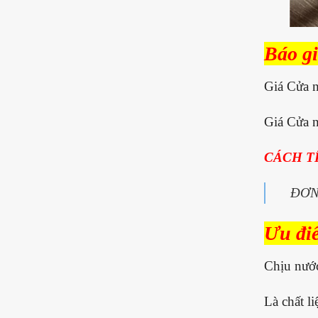
Báo g
Giá Cửa n
Giá Cửa n
CÁCH T
ĐƠN
Ưu đi
Chịu nước
Là chất l