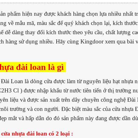
ản phẩm hiện nay được khách hàng chọn lựa nhiều nhất tr
dạng về mẫu mã, màu sắc để quý khách chọn lại, kích thướ
hể dễ dàng thay đổi kích thước theo yêu cầu, chất lượng 
h hàng sử dụng nhiều. Hãy cùng Kingdoor xem qua bài vi
ựa đài loan là gì
Đài Loan là dòng cửa được làm từ nguyên liệu hạt nhựa 
C2H3 Cl ) được nhập khẩu từ nước tiên tiến ở thị trường n
ên liệu và được sản xuất trên dây chuyền công nghệ Đài
 môi trường và con người. Đặc biệt màu sắc của cửa nhựa 
 đẹp mắt và hấp dẫn do đó sản phẩm này đang được dần dùn
cửa nhựa đài loan có 2 loại :