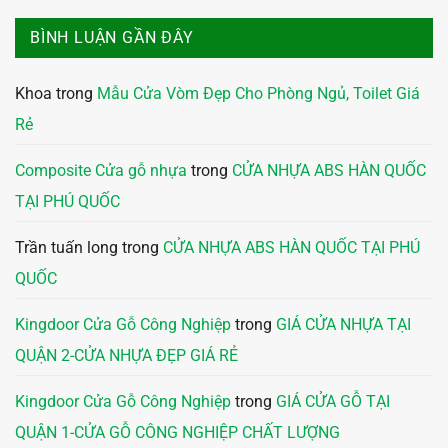
BÌNH LUẬN GẦN ĐÂY
Khoa
trong
Mẫu Cửa Vòm Đẹp Cho Phòng Ngủ, Toilet Giá
Rẻ
Composite Cửa gỗ nhựa
trong
CỬA NHỰA ABS HÀN QUỐC
TẠI PHÚ QUỐC
Trần tuấn long
trong
CỬA NHỰA ABS HÀN QUỐC TẠI PHÚ
QUỐC
Kingdoor Cửa Gỗ Công Nghiệp
trong
GIÁ CỬA NHỰA TẠI
QUẬN 2-CỬA NHỰA ĐẸP GIÁ RẺ
Kingdoor Cửa Gỗ Công Nghiệp
trong
GIÁ CỬA GỖ TẠI
QUẬN 1-CỬA GỖ CÔNG NGHIỆP CHẤT LƯỢNG