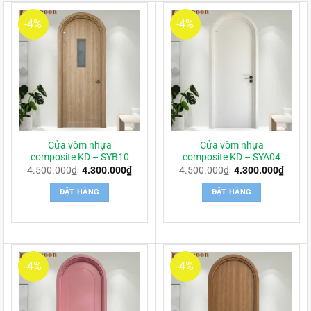
-4%
-4%
Cửa vòm nhựa
Cửa vòm nhựa
composite KD – SYB10
composite KD – SYA04
Giá
Giá
Giá
Giá
4.500.000
₫
4.300.000
₫
4.500.000
₫
4.300.000
₫
gốc
hiện
gốc
hiện
là:
tại
là:
tại
ĐẶT HÀNG
ĐẶT HÀNG
4.500.000₫.
là:
4.500.000₫.
là:
4.300.000₫.
4.300
-4%
-4%