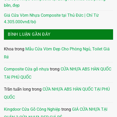
bền, đẹp
Giá Cửa Vòm Nhựa Composite tại Thủ Đức | Chỉ Từ
4.305.000vnđ/bộ
BÌNH LUẬN GẦN ĐÂY
Khoa
trong
Mẫu Cửa Vòm Đẹp Cho Phòng Ngủ, Toilet Giá
Rẻ
Composite Cửa gỗ nhựa
trong
CỬA NHỰA ABS HÀN QUỐC
TẠI PHÚ QUỐC
Trần tuấn long
trong
CỬA NHỰA ABS HÀN QUỐC TẠI PHÚ
QUỐC
Kingdoor Cửa Gỗ Công Nghiệp
trong
GIÁ CỬA NHỰA TẠI