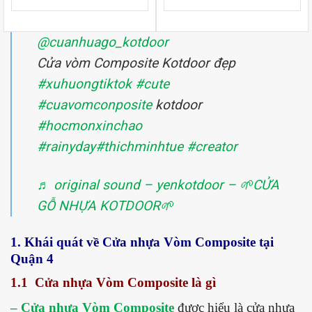
@cuanhuago_kotdoor
Cửa vòm Composite Kotdoor đẹp
#xuhuongtiktok
#cute
#cuavomconposite
kotdoor
#hocmonxinchao
#rainyday
#thichminhtue
#creator
♬ original sound – yenkotdoor – 🌱CỬA
GỖ NHỰA KOTDOOR🌱
1. Khái quát về Cửa nhựa Vòm Composite tại
Quận 4
1.1 Cửa nhựa Vòm Composite là gì
– Cửa nhựa Vòm Composite
được hiểu là cửa nhựa