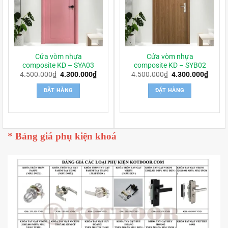
Cửa vòm nhựa
Cửa vòm nhựa
composite KD – SYA03
composite KD – SYB02
Giá
Giá
Giá
Giá
4.500.000
₫
4.300.000
₫
4.500.000
₫
4.300.000
₫
gốc
hiện
gốc
hiện
là:
tại
là:
tại
ĐẶT HÀNG
ĐẶT HÀNG
4.500.000₫.
là:
4.500.000₫.
là:
4.300.000₫.
4.300
* Bảng giá phụ kiện khoá