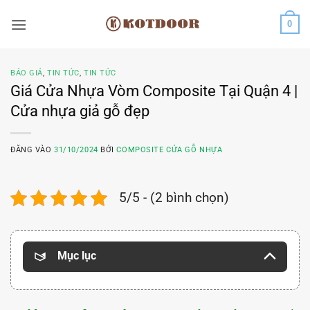
Bỏ
0
qua
nội
dung
BÁO GIÁ
,
TIN TỨC
,
TIN TỨC
Giá Cửa Nhựa Vòm Composite Tại Quận 4 |
Cửa nhựa giả gỗ đẹp
ĐĂNG VÀO
31/10/2024
BỞI
COMPOSITE CỬA GỖ NHỰA
5/5 - (2 bình chọn)
Mục lục