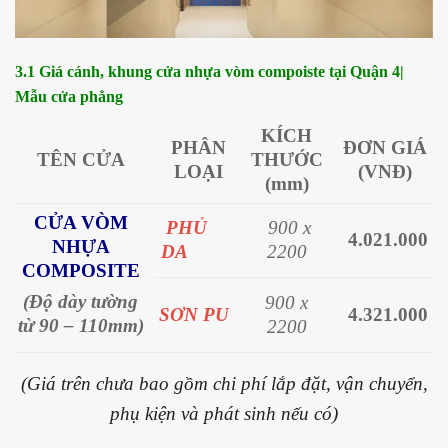
3.1 Giá cánh, khung cửa nhựa vòm compoiste tại Quận 4|
Mẫu cửa phẳng
KÍCH
PHÂN
ĐƠN GIÁ
TÊN CỬA
THƯỚC
LOẠI
(VNĐ)
(mm)
CỬA VÒM
PHỦ
900 x
4.021.000
NHỰA
DA
2200
COMPOSITE
(Độ dày tường
900 x
SƠN PU
4.321.000
từ 90 – 110mm)
2200
(Giá trên chưa bao gồm chi phí lắp đặt, vận chuyển,
phụ kiện và phát sinh nếu có)