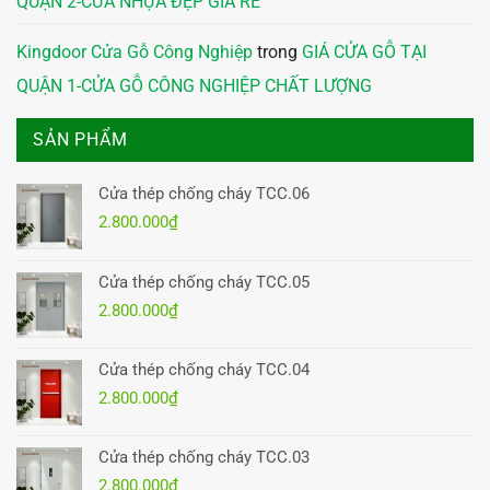
QUẬN 2-CỬA NHỰA ĐẸP GIÁ RẺ
Kingdoor Cửa Gỗ Công Nghiệp
trong
GIÁ CỬA GỖ TẠI
QUẬN 1-CỬA GỖ CÔNG NGHIỆP CHẤT LƯỢNG
SẢN PHẨM
Cửa thép chống cháy TCC.06
2.800.000
₫
Cửa thép chống cháy TCC.05
2.800.000
₫
Cửa thép chống cháy TCC.04
2.800.000
₫
Cửa thép chống cháy TCC.03
2.800.000
₫