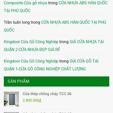
Composite Cửa gỗ nhựa
trong
CỬA NHỰA ABS HÀN QUỐC
TẠI PHÚ QUỐC
Trần tuấn long
trong
CỬA NHỰA ABS HÀN QUỐC TẠI PHÚ
QUỐC
Kingdoor Cửa Gỗ Công Nghiệp
trong
GIÁ CỬA NHỰA TẠI
QUẬN 2-CỬA NHỰA ĐẸP GIÁ RẺ
Kingdoor Cửa Gỗ Công Nghiệp
trong
GIÁ CỬA GỖ TẠI
QUẬN 1-CỬA GỖ CÔNG NGHIỆP CHẤT LƯỢNG
SẢN PHẨM
Cửa thép chống cháy TCC.06
2.800.000
₫