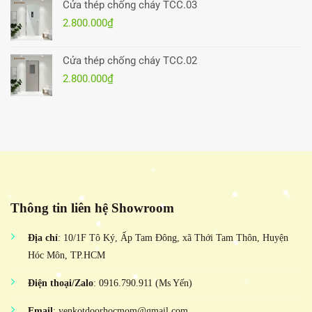
Cửa thép chống cháy TCC.03
2.800.000
₫
Cửa thép chống cháy TCC.02
2.800.000
₫
Thông tin liên hệ Showroom
Địa chỉ
: 10/1F Tô Ký, Ấp Tam Đông, xã Thới Tam Thôn, Huyện
Hóc Môn, TP.HCM
Điện thoại/Zalo
: 0916.790.911 (Ms Yến)
Email
: yenkotdoorhocmom@gmail.com