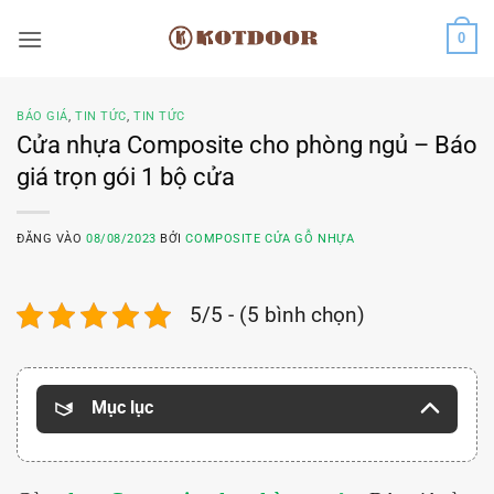
Bỏ
0
qua
nội
dung
BÁO GIÁ
,
TIN TỨC
,
TIN TỨC
Cửa nhựa Composite cho phòng ngủ – Báo
giá trọn gói 1 bộ cửa
ĐĂNG VÀO
08/08/2023
BỞI
COMPOSITE CỬA GỖ NHỰA
5/5 - (5 bình chọn)
Mục lục