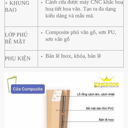
Cánh cửa được máy CNC khắc hoạ
+ KHUNG
hoạ tiết hoa văn. Tạo ra đa dạng
BAO
kiểu dáng và mẫu mã.
Composite phủ vân gỗ, sơn PU,
LỚP PHỦ
sơn vân gỗ
BỀ MẶT
Bản lề Inox, khóa, bản lề
PHỤ KIỆN