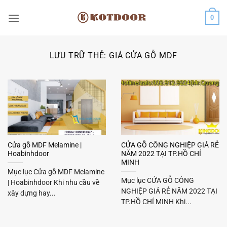
Bỏ
0
qua
nội
dung
LƯU TRỮ THẺ:
GIÁ CỬA GỖ MDF
Cửa gỗ MDF Melamine |
CỬA GỖ CÔNG NGHIỆP GIÁ RẺ
Hoabinhdoor
NĂM 2022 TẠI TP.HỒ CHÍ
MINH
Mục lục Cửa gỗ MDF Melamine
Mục lục CỬA GỖ CÔNG
| Hoabinhdoor Khi nhu cầu về
NGHIỆP GIÁ RẺ NĂM 2022 TẠI
xây dựng hay...
TP.HỒ CHÍ MINH Khi...