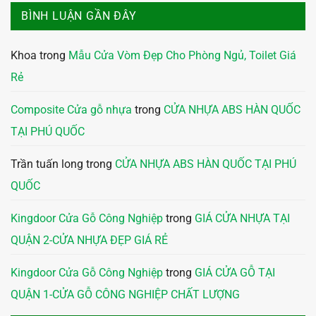
BÌNH LUẬN GẦN ĐÂY
Khoa
trong
Mẫu Cửa Vòm Đẹp Cho Phòng Ngủ, Toilet Giá
Rẻ
Composite Cửa gỗ nhựa
trong
CỬA NHỰA ABS HÀN QUỐC
TẠI PHÚ QUỐC
Trần tuấn long
trong
CỬA NHỰA ABS HÀN QUỐC TẠI PHÚ
QUỐC
Kingdoor Cửa Gỗ Công Nghiệp
trong
GIÁ CỬA NHỰA TẠI
QUẬN 2-CỬA NHỰA ĐẸP GIÁ RẺ
Kingdoor Cửa Gỗ Công Nghiệp
trong
GIÁ CỬA GỖ TẠI
QUẬN 1-CỬA GỖ CÔNG NGHIỆP CHẤT LƯỢNG