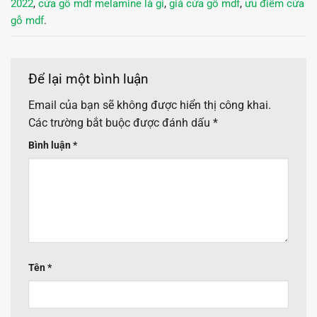
2022
,
cửa gỗ mdf melamine là gì
,
giá cửa gỗ mdf
,
ưu điểm cửa
gỗ mdf
.
Để lại một bình luận
Email của bạn sẽ không được hiển thị công khai.
Các trường bắt buộc được đánh dấu
*
Bình luận
*
Tên
*