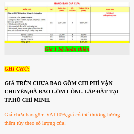
Gía 1 bộ hoàn thiện
GHI CHÚ:
GIÁ TRÊN CHƯA BAO GỒM CHI PHÍ VẬN
CHUYỂN,ĐÃ BAO GỒM CÔNG LẮP ĐẶT TẠI
TP.HỒ CHÍ MINH.
Giá chưa bao gồm VAT10%,giá có thể thương lượng
thêm tùy theo số lượng cửa.