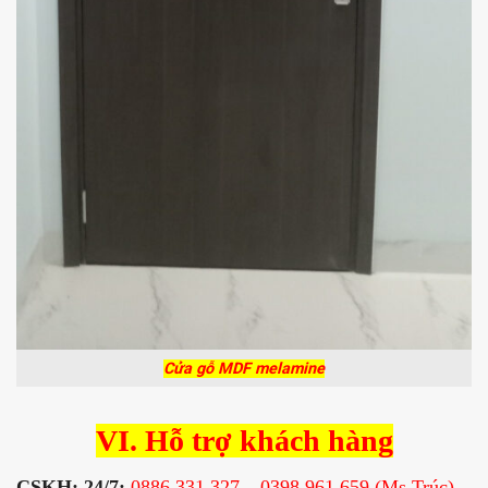
Cửa gỗ MDF melamine
VI. Hỗ trợ khách hàng
CSKH: 24/7:
0886.331.327 – 0398.961.659 (Ms.Trúc)