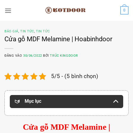
Bỏ
0
qua
nội
dung
BÁO GIÁ
,
TIN TỨC
,
TIN TỨC
Cửa gỗ MDF Melamine | Hoabinhdoor
ĐĂNG VÀO
30/06/2022
BỞI
TRÚC KINGDOOR
5/5 - (5 bình chọn)
Mục lục
Cửa gỗ MDF Melamine |