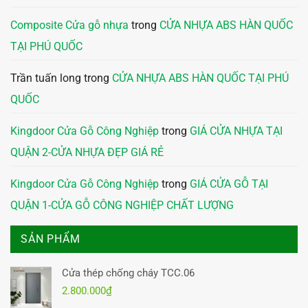
Composite Cửa gỗ nhựa
trong
CỬA NHỰA ABS HÀN QUỐC
TẠI PHÚ QUỐC
Trần tuấn long
trong
CỬA NHỰA ABS HÀN QUỐC TẠI PHÚ
QUỐC
Kingdoor Cửa Gỗ Công Nghiệp
trong
GIÁ CỬA NHỰA TẠI
QUẬN 2-CỬA NHỰA ĐẸP GIÁ RẺ
Kingdoor Cửa Gỗ Công Nghiệp
trong
GIÁ CỬA GỖ TẠI
QUẬN 1-CỬA GỖ CÔNG NGHIỆP CHẤT LƯỢNG
SẢN PHẨM
Cửa thép chống cháy TCC.06
2.800.000
₫