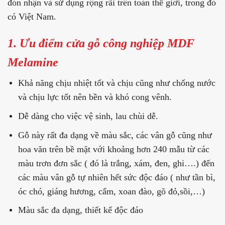
đón nhận và sử dụng rộng rãi trên toàn thế giới, trong đó
có Việt Nam.
1. Ưu điểm cửa gỗ công nghiệp MDF
Melamine
Khả năng chịu nhiệt tốt và chịu cũng như chống nước
và chịu lực tốt nên bền và khó cong vênh.
Dễ dàng cho việc vệ sinh, lau chùi dễ.
Gỗ này rất đa dạng về màu sắc, các vân gỗ cũng như
hoa văn trên bề mặt với khoảng hơn 240 mẫu từ các
màu trơn đơn sắc ( đó là trắng, xám, đen, ghi….) đến
các màu vân gỗ tự nhiên hết sức độc đáo ( như tần bì,
óc chó, giáng hương, cẩm, xoan đào, gõ đỏ,sồi,…)
Màu sắc đa dạng, thiết kế độc đáo