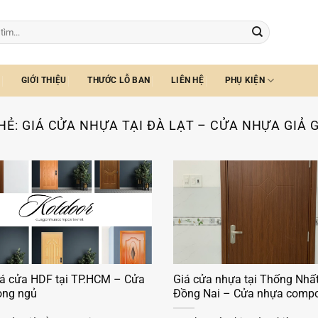
GIỚI THIỆU
THƯỚC LỖ BAN
LIÊN HỆ
PHỤ KIỆN
HẺ:
GIÁ CỬA NHỰA TẠI ĐÀ LẠT – CỬA NHỰA GIẢ 
iá cửa HDF tại TP.HCM – Cửa
Giá cửa nhựa tại Thống Nhấ
òng ngủ
Đồng Nai – Cửa nhựa compo