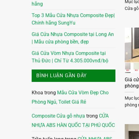
Mục lụ
hãng
Cửa gỗ 
Top 3 Mẫu Cửa Nhựa Composite Đẹp|
Chính hãng SungYu
Giá Cửa Nhựa Composite tại Long An
| Mẫu cửa phòng bền, đẹp
Giá Cửa Vòm Nhựa Composite tại
Thủ Đức | Chỉ Từ 4.305.000vnđ/bộ
BÌNH LUẬN GẦN ĐÂY
Giá cử
phòng
Khoa
trong
Mẫu Cửa Vòm Đẹp Cho
Mục lục
Phòng Ngủ, Toilet Giá Rẻ
phòng 
Composite Cửa gỗ nhựa
trong
CỬA
NHỰA ABS HÀN QUỐC TẠI PHÚ QUỐC