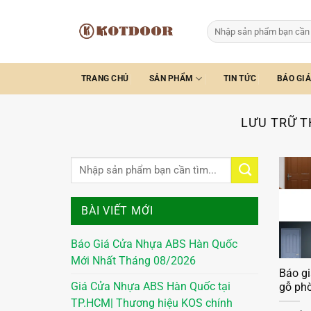
Bỏ
qua
Tìm
kiếm:
nội
dung
TRANG CHỦ
SẢN PHẨM
TIN TỨC
BÁO GIÁ
LƯU TRỮ T
BÀI VIẾT MỚI
Báo Giá Cửa Nhựa ABS Hàn Quốc
Mới Nhất Tháng 08/2026
Báo g
Giá Cửa Nhựa ABS Hàn Quốc tại
gỗ ph
TP.HCM| Thương hiệu KOS chính