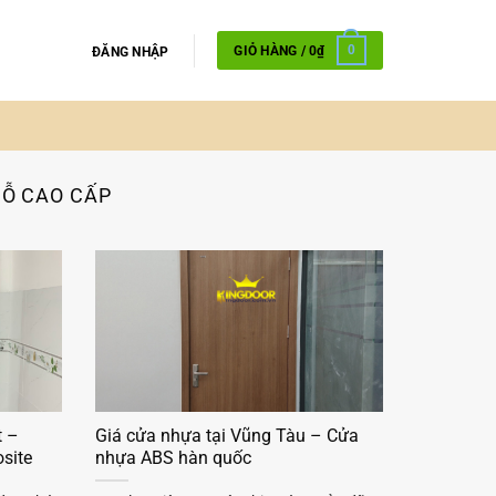
GIỎ HÀNG /
0
₫
0
ĐĂNG NHẬP
GỖ CAO CẤP
t –
Giá cửa nhựa tại Vũng Tàu – Cửa
site
nhựa ABS hàn quốc