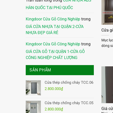
Trần tuấn long
trong
CỬA NHỰA ABS
HÀN QUỐC TẠI PHÚ QUỐC
Kingdoor Cửa Gỗ Công Nghiệp
trong
GIÁ CỬA NHỰA TẠI QUẬN 2-CỬA
Cửa g
NHỰA ĐẸP GIÁ RẺ
Mục lụ
Kingdoor Cửa Gỗ Công Nghiệp
trong
dòng sả
GIÁ CỬA GỖ TẠI QUẬN 1-CỬA GỖ
CÔNG NGHIỆP CHẤT LƯỢNG
SẢN PHẨM
Cửa thép chống cháy TCC.06
2.800.000
₫
Cửa thép chống cháy TCC.05
Giá c
2.800.000
₫