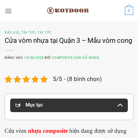
Bỏ
0
qua
nội
dung
BÁO GIÁ
,
TIN TỨC
,
TIN TỨC
Cửa vòm nhựa tại Quận 3 – Mẫu vòm cong
ĐĂNG VÀO
13/06/2023
BỞI
COMPOSITE CỬA GỖ NHỰA
5/5 - (8 bình chọn)
Mục lục
Cửa vòm
nhựa composite
hiện đang được sử dụng