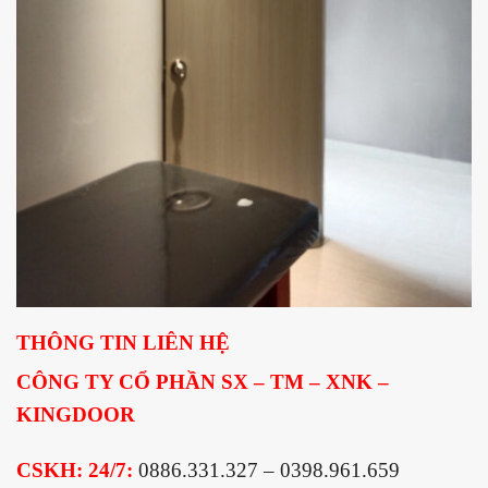
THÔNG TIN LIÊN HỆ
CÔNG TY CỔ PHẦN SX – TM – XNK –
KINGDOOR
CSKH: 24/7:
0886.331.327 – 0398.961.659