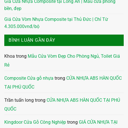
Giá Cửa Nhựa Composite tại Long An | Mẫu cửa phòng
bền, đẹp
Giá Cửa Vòm Nhựa Composite tại Thủ Đức | Chỉ Từ
4.305.000vnđ/bộ
BÌNH LUẬN GẦN ĐÂY
Khoa
trong
Mẫu Cửa Vòm Đẹp Cho Phòng Ngủ, Toilet Giá
Rẻ
Composite Cửa gỗ nhựa
trong
CỬA NHỰA ABS HÀN QUỐC
TẠI PHÚ QUỐC
Trần tuấn long
trong
CỬA NHỰA ABS HÀN QUỐC TẠI PHÚ
QUỐC
Kingdoor Cửa Gỗ Công Nghiệp
trong
GIÁ CỬA NHỰA TẠI