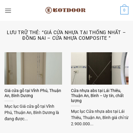
Bỏ
0
qua
nội
dung
LƯU TRỮ THẺ:
“GIÁ CỬA NHỰA TẠI THỐNG NHẤT –
ĐỒNG NAI – CỬA NHỰA COMPOSITE “
Giá cửa gỗ tại Vĩnh Phú, Thuận
Cửa nhựa abs tại Lái Thiêu,
An, Bình Dương
Thuận An, Bình – Uy tín, chất
lượng
Mục lục Giá cửa gỗ tại Vĩnh
Mục lục Cửa nhựa abs tại Lái
Phú, Thuận An, Bình Dương là
Thiêu, Thuận An, Bình giá chỉ từ
đang được...
2.900.000...