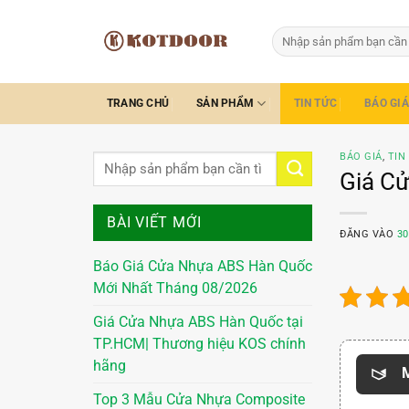
Bỏ
qua
Tìm
kiếm:
nội
dung
TRANG CHỦ
SẢN PHẨM
TIN TỨC
BÁO GIÁ
BÁO GIÁ
,
TIN
Giá Cử
BÀI VIẾT MỚI
ĐĂNG VÀO
30
Báo Giá Cửa Nhựa ABS Hàn Quốc
Mới Nhất Tháng 08/2026
Giá Cửa Nhựa ABS Hàn Quốc tại
TP.HCM| Thương hiệu KOS chính
hãng
M
Top 3 Mẫu Cửa Nhựa Composite