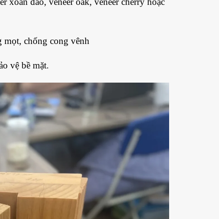
er xoan đào, veneer oak, veneer cherry hoặc
g mọt, chống cong vênh
ảo vệ bề mặt.