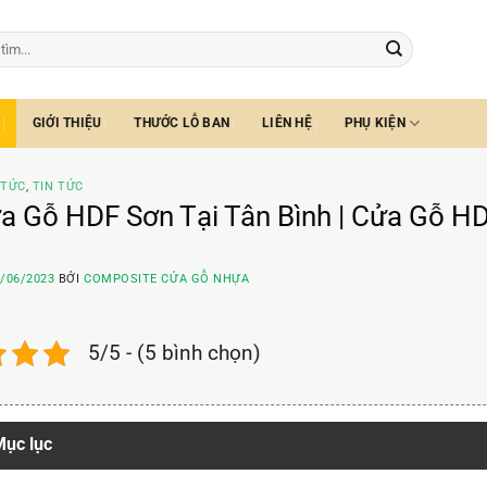
GIỚI THIỆU
THƯỚC LỖ BAN
LIÊN HỆ
PHỤ KIỆN
 TỨC
,
TIN TỨC
a Gỗ HDF Sơn Tại Tân Bình | Cửa Gỗ 
/06/2023
BỞI
COMPOSITE CỬA GỖ NHỰA
5/5 - (5 bình chọn)
ục lục