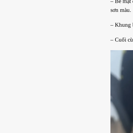
– Bề mặt 
sơn màu.
– Khung b
– Cuối cù