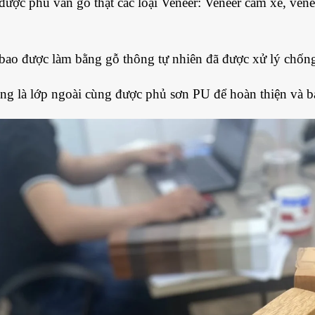
được phủ vân gỗ thật các loại Veneer: Veneer căm xe, vene
ao được làm bằng gỗ thông tự nhiên đã được xử lý chốn
ng là lớp ngoài cùng được phủ sơn PU để hoàn thiện và b