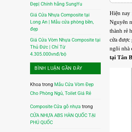
Đẹp| Chính hãng SungYu
Hiện nay 
Giá Cửa Nhựa Composite tại
Nguyên nh
Long An | Mẫu cửa phòng bền,
đẹp
thành rẻ 
cửa được 
Giá Cửa Vòm Nhựa Composite tại
Thủ Đức | Chỉ Từ
ngôi nhà 
4.305.000vnđ/bộ
tại Tân 
BÌNH LUẬN GẦN ĐÂY
Khoa
trong
Mẫu Cửa Vòm Đẹp
Cho Phòng Ngủ, Toilet Giá Rẻ
Composite Cửa gỗ nhựa
trong
CỬA NHỰA ABS HÀN QUỐC TẠI
PHÚ QUỐC