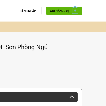
GIỎ HÀNG /
0
₫
0
ĐĂNG NHẬP
HDF Sơn Phòng Ngủ