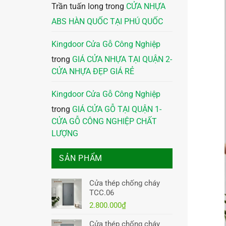
Trần tuấn long
trong
CỬA NHỰA
ABS HÀN QUỐC TẠI PHÚ QUỐC
Kingdoor Cửa Gỗ Công Nghiệp
trong
GIÁ CỬA NHỰA TẠI QUẬN 2-
CỬA NHỰA ĐẸP GIÁ RẺ
Kingdoor Cửa Gỗ Công Nghiệp
trong
GIÁ CỬA GỖ TẠI QUẬN 1-
CỬA GỖ CÔNG NGHIỆP CHẤT
LƯỢNG
SẢN PHẨM
Cửa thép chống cháy
TCC.06
2.800.000
₫
Cửa thép chống cháy