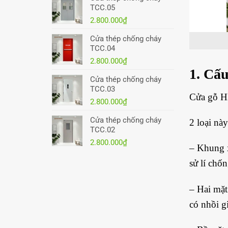
TCC.05
2.800.000
₫
Cửa thép chống cháy
TCC.04
2.800.000
₫
1. Cấu
Cửa thép chống cháy
TCC.03
Cửa gỗ H
2.800.000
₫
Cửa thép chống cháy
2 loại nà
TCC.02
2.800.000
₫
– Khung x
sử lí chố
– Hai mặt
có nhồi 