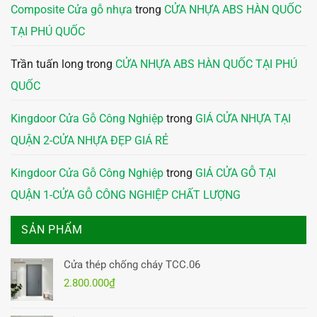
Composite Cửa gỗ nhựa
trong
CỬA NHỰA ABS HÀN QUỐC
TẠI PHÚ QUỐC
Trần tuấn long
trong
CỬA NHỰA ABS HÀN QUỐC TẠI PHÚ
QUỐC
Kingdoor Cửa Gỗ Công Nghiệp
trong
GIÁ CỬA NHỰA TẠI
QUẬN 2-CỬA NHỰA ĐẸP GIÁ RẺ
Kingdoor Cửa Gỗ Công Nghiệp
trong
GIÁ CỬA GỖ TẠI
QUẬN 1-CỬA GỖ CÔNG NGHIỆP CHẤT LƯỢNG
SẢN PHẨM
Cửa thép chống cháy TCC.06
2.800.000
₫