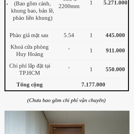
1
5.271.000
(Bao gồm cánh,
2200mm
khung bao, bản lề,
phào liền khung)
Phào giả mặt sau
5.54
1
445.000
Khoá cửa phòng
1
911.000
”
Huy Hoàng
Chi phí lắp đặt tại
1
550.000
”
TP.HCM
Tổng cộng
7.177.000
(Chưa bao gồm chi phí vận chuyển)