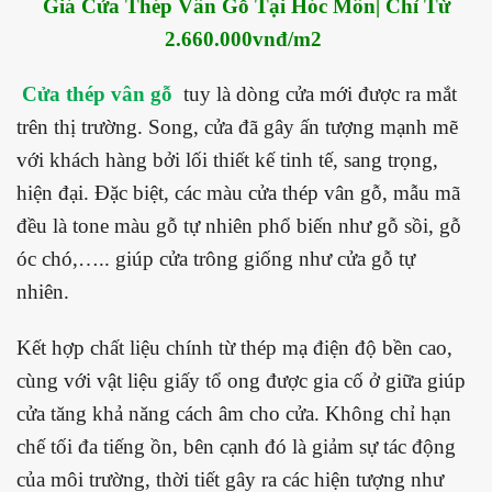
Giá Cửa Thép Vân Gỗ Tại Hóc Môn| Chỉ Từ
2.660.000vnđ/m2
Cửa thép vân gỗ
tuy là dòng cửa mới được ra mắt
trên thị trường. Song, cửa đã gây ấn tượng mạnh mẽ
với khách hàng bởi lối thiết kế tinh tế, sang trọng,
hiện đại. Đặc biệt, các màu cửa thép vân gỗ, mẫu mã
đều là tone màu gỗ tự nhiên phổ biến như gỗ sồi, gỗ
óc chó,….. giúp cửa trông giống như cửa gỗ tự
nhiên.
Kết hợp chất liệu chính từ thép mạ điện độ bền cao,
cùng với vật liệu giấy tổ ong được gia cố ở giữa giúp
cửa tăng khả năng cách âm cho cửa. Không chỉ hạn
chế tối đa tiếng ồn, bên cạnh đó là giảm sự tác động
của môi trường, thời tiết gây ra các hiện tượng như