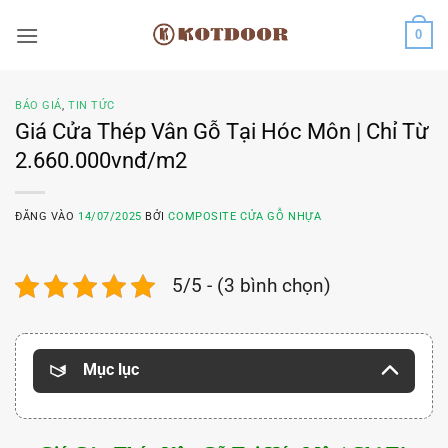
Bỏ
0
qua
nội
dung
BÁO GIÁ
,
TIN TỨC
Giá Cửa Thép Vân Gỗ Tại Hóc Môn | Chỉ Từ
2.660.000vnđ/m2
ĐĂNG VÀO
14/07/2025
BỞI
COMPOSITE CỬA GỖ NHỰA
5/5 - (3 bình chọn)
Mục lục