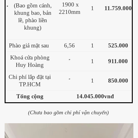
1900 x
(Bao gồm cánh,
1
11.759.000
2210mm
khung bao, bản
lề, phào liền
khung)
Phào giả mặt sau
6,56
1
525.000
Khoá cửa phòng
1
911.000
”
Huy Hoàng
Chi phí lắp đặt tại
1
850.000
”
TP.HCM
Tổng cộng
14.045.000vnđ
(Chưa bao gồm chi phí vận chuyển)