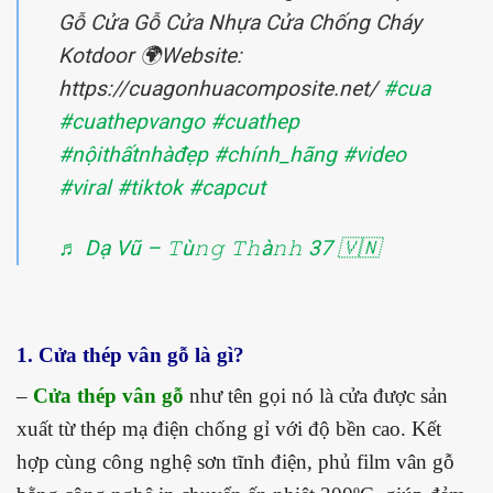
Gỗ Cửa Gỗ Cửa Nhựa Cửa Chống Cháy
Kotdoor 🌍Website:
https://cuagonhuacomposite.net/
#cua
#cuathepvango
#cuathep
#nộithấtnhàđẹp
#chính_hãng
#video
#viral
#tiktok
#capcut
♬ Dạ Vũ – 𝚃ù𝚗𝚐 𝚃𝚑à𝚗𝚑 37 🇻🇳
1. Cửa thép vân gỗ là gì?
–
Cửa thép vân gỗ
như tên gọi nó là cửa được sản
xuất từ thép mạ điện chống gỉ với độ bền cao. Kết
hợp cùng công nghệ sơn tĩnh điện, phủ film vân gỗ