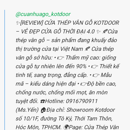
@cuanhuago_kotdoor
✨[REVIEW] CỬA THÉP VÂN GỖ KOTDOOR
– VẺ ĐẸP CỬA GỖ THỜI ĐẠI 4.0 ✨ 🍂Cửa
thép vân gỗ – sản phẩm đang khuấy đảo
thị trường cửa tại Việt Nam 🍂 Cửa thép
vân gỗ sở hữu: • 👉 Thẩm mỹ cao: giống
cửa gỗ tự nhiên lên đến 90% • 👉 Thiết kế
tinh tế, sang trọng, đẳng cấp. • 👉 Mẫu
mã – kiểu dáng hiện đại • 👉Độ bền cao,
chống nước, chống mối mọt, ăn mòn
tuyệt đối. ☎️Hotline: 0916790911
(Ms.Yến) 🏠Địa chỉ: Showroom Kotdoor
số 10/1F, đường Tô Ký, Thới Tam Thôn,
Hóc Môn, TPHCM. 🌍Page: Cửa Thép Vân