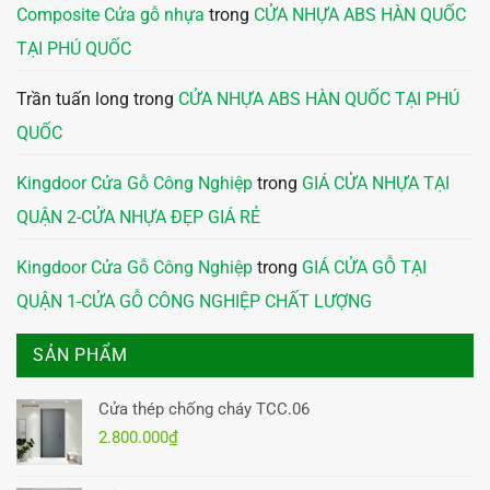
Composite Cửa gỗ nhựa
trong
CỬA NHỰA ABS HÀN QUỐC
TẠI PHÚ QUỐC
Trần tuấn long
trong
CỬA NHỰA ABS HÀN QUỐC TẠI PHÚ
QUỐC
Kingdoor Cửa Gỗ Công Nghiệp
trong
GIÁ CỬA NHỰA TẠI
QUẬN 2-CỬA NHỰA ĐẸP GIÁ RẺ
Kingdoor Cửa Gỗ Công Nghiệp
trong
GIÁ CỬA GỖ TẠI
QUẬN 1-CỬA GỖ CÔNG NGHIỆP CHẤT LƯỢNG
SẢN PHẨM
Cửa thép chống cháy TCC.06
2.800.000
₫