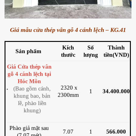
Giá mẫu cửa thép vân gỗ 4 cánh lệch – KG.41
Kích
Số
Thành
Sản phẩm
thước
lượng
tiền(VND)
Giá Cửa thép vân
gỗ 4 cánh lệch tại
Hóc Môn
2320 x
(Bao gồm cánh,
1
34.400.000
2300mm
khung bao, bản
lề, phào liền
khung)
Phào giả mặt sau
7.07
1
566.000
(7.07 mét)