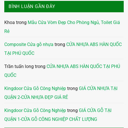
BÌNH LUẬN GẦN ĐÂY
Khoa
trong
Mẫu Cửa Vòm Đẹp Cho Phòng Ngủ, Toilet Giá
Rẻ
Composite Cửa gỗ nhựa
trong
CỬA NHỰA ABS HÀN QUỐC
TẠI PHÚ QUỐC
Trần tuấn long
trong
CỬA NHỰA ABS HÀN QUỐC TẠI PHÚ
QUỐC
Kingdoor Cửa Gỗ Công Nghiệp
trong
GIÁ CỬA NHỰA TẠI
QUẬN 2-CỬA NHỰA ĐẸP GIÁ RẺ
Kingdoor Cửa Gỗ Công Nghiệp
trong
GIÁ CỬA GỖ TẠI
QUẬN 1-CỬA GỖ CÔNG NGHIỆP CHẤT LƯỢNG