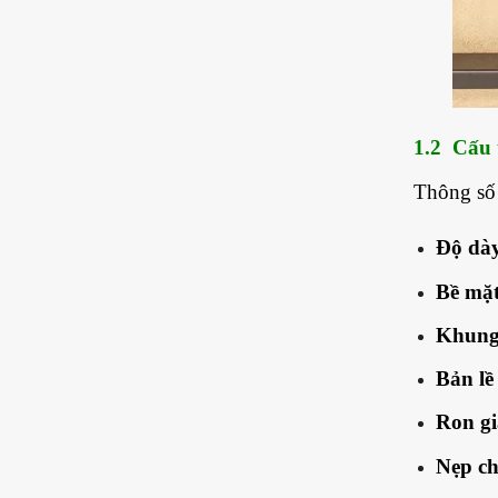
1.2 Cấu 
Thông số 
Độ dà
Bề mặt
Khung
Bản lề
Ron g
Nẹp ch