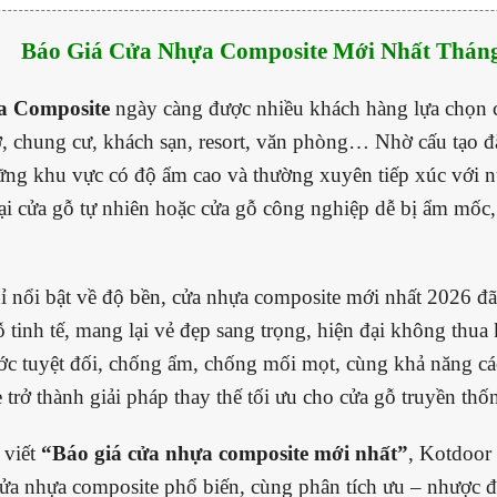
Báo Giá Cửa Nhựa Composite Mới Nhất Tháng
a Composite
ngày càng được nhiều khách hàng lựa chọn c
, chung cư, khách sạn, resort, văn phòng… Nhờ cấu tạo đặ
hững khu vực có độ ẩm cao và thường xuyên tiếp xúc với n
oại cửa gỗ tự nhiên hoặc cửa gỗ công nghiệp dễ bị ẩm mốc
 nổi bật về độ bền, cửa nhựa composite mới nhất 2026 đã 
ỗ tinh tế, mang lại vẻ đẹp sang trọng, hiện đại không thu
c tuyệt đối, chống ẩm, chống mối mọt, cùng khả năng các
 trở thành giải pháp thay thế tối ưu cho cửa gỗ truyền thố
 viết
“Báo giá cửa nhựa composite mới nhất”
, Kotdoor 
ửa nhựa composite phổ biến, cùng phân tích ưu – nhược 