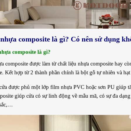
 nhự
a
composite
là gì? Có nên sử dụng k
nhựa composite là gì?
a composite được làm từ chất liệu nhựa composite hay cò
. Kết hợp từ 2 thành phần chính là bột gỗ tự nhiên và hạ
cửa được phủ một lớp film nhựa PVC hoặc sơn PU giúp tăn
osite giúp cửa có sự linh động về mẫu mã, có sự đa dạn
 sắc,…