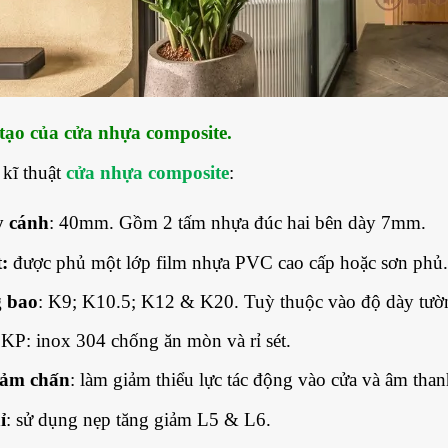
tạo của cửa nhựa composite.
kĩ thuật
cửa nhựa composite
:
y cánh
: 40mm. Gồm 2 tấm nhựa đúc hai bên dày 7mm.
:
được phủ một lớp film nhựa PVC cao cấp hoặc sơn phủ
 bao
: K9; K10.5; K12 & K20. Tuỳ thuộc vào độ dày tường
KP: inox 304 chống ăn mòn và rỉ sét.
iảm chấn
: làm giảm thiểu lực tác động vào cửa và âm tha
ỉ
: sử dụng nẹp tăng giảm L5 & L6.