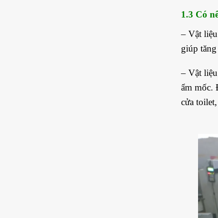
1.3 Có n
– Vật liệ
giúp tăng
– Vật liệ
ẩm mốc. Đ
cửa toile