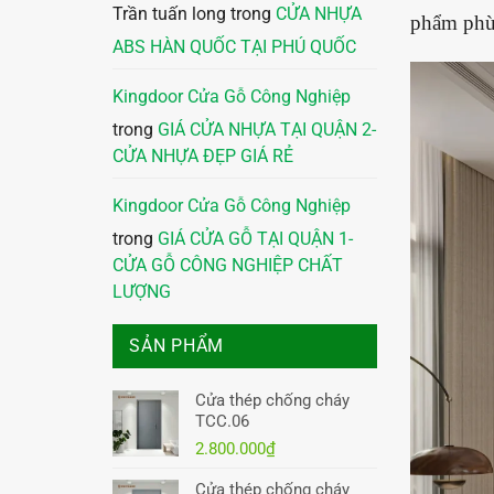
Trần tuấn long
trong
CỬA NHỰA
phẩm phù 
ABS HÀN QUỐC TẠI PHÚ QUỐC
Kingdoor Cửa Gỗ Công Nghiệp
trong
GIÁ CỬA NHỰA TẠI QUẬN 2-
CỬA NHỰA ĐẸP GIÁ RẺ
Kingdoor Cửa Gỗ Công Nghiệp
trong
GIÁ CỬA GỖ TẠI QUẬN 1-
CỬA GỖ CÔNG NGHIỆP CHẤT
LƯỢNG
SẢN PHẨM
Cửa thép chống cháy
TCC.06
2.800.000
₫
Cửa thép chống cháy