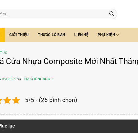
GIỚI THIỆU
THƯỚC LỖ BAN
LIÊN HỆ
PHỤ KIỆN
 TỨC
iá Cửa Nhựa Composite Mới Nhất Tháng
/05/2025
BỞI
TRÚC KINGDOOR
5/5 - (25 bình chọn)
ục lục