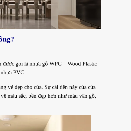
hông?
n được gọi là nhựa gỗ
WPC
– Wood Plastic
t nhựa PVC.
g vẻ đẹp cho cửa. Sự cải tiến này của cửa
g về màu sắc, bền đẹp hơn như màu vân gỗ,