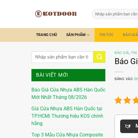
Bỏ
qua
Tìm
kiếm:
nội
dung
TRANG CHỦ
SẢN PHẨM
TIN TỨC
BÁO GIÁ
BÁO GIÁ
,
TIN
Báo G
BÀI VIẾT MỚI
ĐĂNG VÀO
23
Báo Giá Cửa Nhựa ABS Hàn Quốc
Mới Nhất Tháng 08/2026
Giá Cửa Nhựa ABS Hàn Quốc tại
TP.HCM| Thương hiệu KOS chính
hãng
M
Top 3 Mẫu Cửa Nhựa Composite