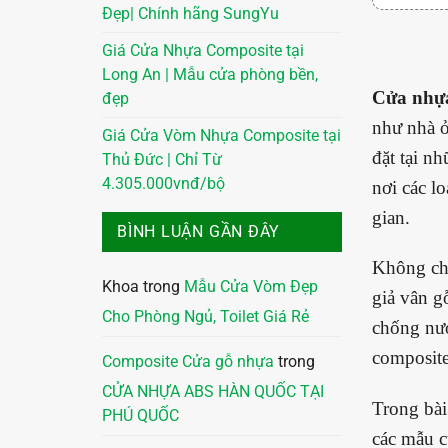
Đẹp| Chính hãng SungYu
Giá Cửa Nhựa Composite tại
Long An | Mẫu cửa phòng bền,
Cửa nhự
đẹp
như nhà ở
Giá Cửa Vòm Nhựa Composite tại
đặt tại n
Thủ Đức | Chỉ Từ
4.305.000vnđ/bộ
nơi các l
gian.
BÌNH LUẬN GẦN ĐÂY
Không chỉ
Khoa
trong
Mẫu Cửa Vòm Đẹp
giả vân g
Cho Phòng Ngủ, Toilet Giá Rẻ
chống nướ
composite
Composite Cửa gỗ nhựa
trong
CỬA NHỰA ABS HÀN QUỐC TẠI
Trong bài
PHÚ QUỐC
các mẫu c