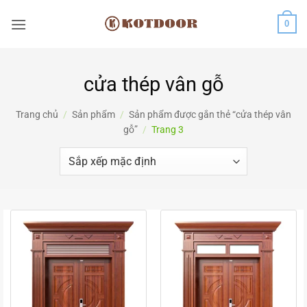
Bỏ
0
qua
nội
dung
cửa thép vân gỗ
Trang chủ
/
Sản phẩm
/
Sản phẩm được gắn thẻ “cửa thép vân
gỗ”
/
Trang 3