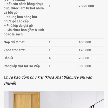
– Kết cấu cánh bằng nhựa
1
2.990.000
đúc, được làm từ bột nhựa
và bột gỗ
– Khung bao bằng bột
nhựa gỗ cao cấp.
– Phủ lớp da giả gỗ
– Giá chưa bao gồm ô kính
hoặc lá sách
Nẹp chỉ 2 mặt
1
400.000
Khóa tròn trơn
1
190.000
Bản lề
4
90.000
Công lắp đặt tại Gò Vấp
1
360.000
Chưa bao gồm phụ kiện(khoá ,mắt thần..)và phí vận
chuyển