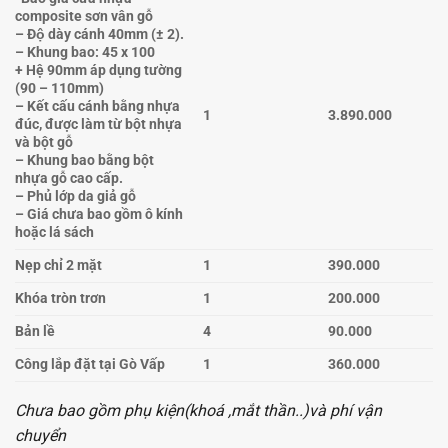
composite sơn vân gỗ
– Độ dày cánh 40mm (± 2).
– Khung bao: 45 x 100
+ Hệ 90mm áp dụng tường
(90 – 110mm)
– Kết cấu cánh bằng nhựa
1
3.890.000
đúc, được làm từ bột nhựa
và bột gỗ
– Khung bao bằng bột
nhựa gỗ cao cấp.
– Phủ lớp da giả gỗ
– Giá chưa bao gồm ô kính
hoặc lá sách
Nẹp chỉ 2 mặt
1
390.000
Khóa tròn trơn
1
200.000
Bản lề
4
90.000
Công lắp đặt tại Gò Vấp
1
360.000
Chưa bao gồm phụ kiện(khoá ,mắt thần..)và phí vận
chuyển