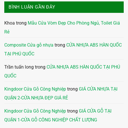
BÌNH LUẬN GẦN ĐÂY
Khoa
trong
Mẫu Cửa Vòm Đẹp Cho Phòng Ngủ, Toilet Giá
Rẻ
Composite Cửa gỗ nhựa
trong
CỬA NHỰA ABS HÀN QUỐC
TẠI PHÚ QUỐC
Trần tuấn long
trong
CỬA NHỰA ABS HÀN QUỐC TẠI PHÚ
QUỐC
Kingdoor Cửa Gỗ Công Nghiệp
trong
GIÁ CỬA NHỰA TẠI
QUẬN 2-CỬA NHỰA ĐẸP GIÁ RẺ
Kingdoor Cửa Gỗ Công Nghiệp
trong
GIÁ CỬA GỖ TẠI
QUẬN 1-CỬA GỖ CÔNG NGHIỆP CHẤT LƯỢNG