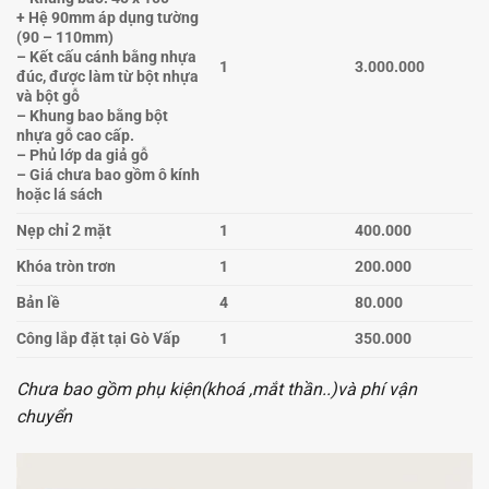
+ Hệ 90mm áp dụng tường
(90 – 110mm)
– Kết cấu cánh bằng nhựa
1
3.000.000
đúc, được làm từ bột nhựa
và bột gỗ
– Khung bao bằng bột
nhựa gỗ cao cấp.
– Phủ lớp da giả gỗ
– Giá chưa bao gồm ô kính
hoặc lá sách
Nẹp chỉ 2 mặt
1
400.000
Khóa tròn trơn
1
200.000
Bản lề
4
80.000
Công lắp đặt tại Gò Vấp
1
350.000
Chưa bao gồm phụ kiện(khoá ,mắt thần..)và phí vận
chuyển