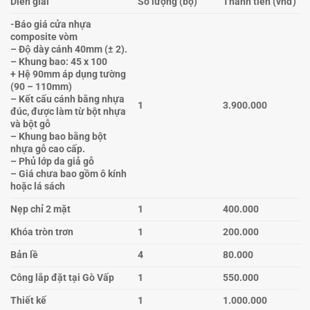
Diễn giải
Số lượng (bộ)
Thành tiền (vnđ)
-Báo giá cửa nhựa
composite vòm
– Độ dày cánh 40mm (± 2).
– Khung bao: 45 x 100
+ Hệ 90mm áp dụng tường
(90 – 110mm)
– Kết cấu cánh bằng nhựa
1
3.900.000
đúc, được làm từ bột nhựa
và bột gỗ
– Khung bao bằng bột
nhựa gỗ cao cấp.
– Phủ lớp da giả gỗ
– Giá chưa bao gồm ô kính
hoặc lá sách
Nẹp chỉ 2 mặt
1
400.000
Khóa tròn trơn
1
200.000
Bản lề
4
80.000
Công lắp đặt tại Gò Vấp
1
550.000
Thiết kế
1
1.000.000