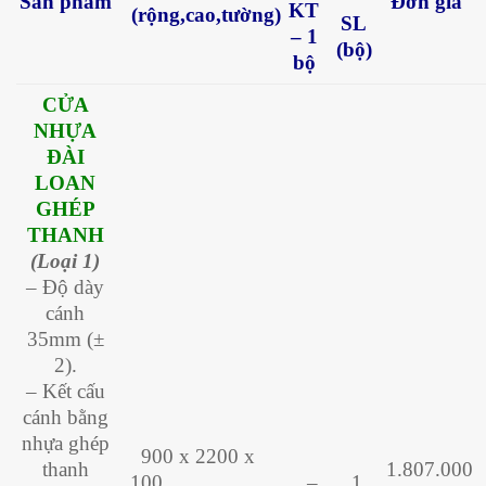
Sản phẩm
Đơn giá
KT
(rộng,cao,tường)
SL
– 1
(bộ)
bộ
CỬA
NHỰA
ĐÀI
LOAN
GHÉP
THANH
(Loại 1)
– Độ dày
cánh
35mm (±
2).
– Kết cấu
cánh bằng
nhựa ghép
900 x 2200 x
thanh
1.807.000
100
–
1