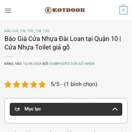
Bỏ
0
qua
nội
dung
BÁO GIÁ
,
TIN TỨC
,
TIN TỨC
Báo Giá Cửa Nhựa Đài Loan tại Quận 10 |
Cửa Nhựa Toilet giả gỗ
ĐĂNG VÀO
16/09/2024
BỞI
COMPOSITE CỬA GỖ NHỰA
5/5 - (1 bình chọn)
Mục lục