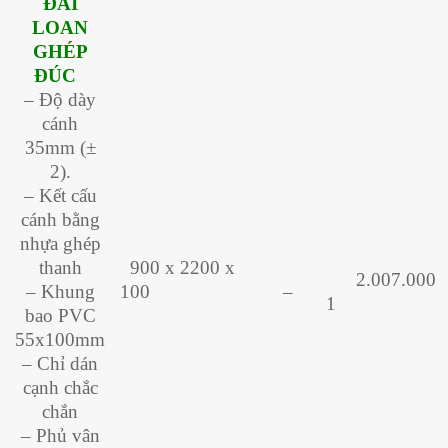
ĐÀI
LOAN
GHÉP
ĐÚC
– Độ dày
cánh
35mm (±
2).
– Kết cấu
cánh bằng
nhựa ghép
thanh
900 x 2200 x
2.007.000
– Khung
100
–
1
bao PVC
55x100mm
– Chỉ dán
cạnh chắc
chắn
– Phủ vân