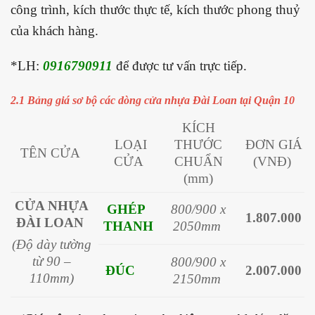
công trình, kích thước thực tế, kích thước phong thuỷ
của khách hàng.
*LH:
0916790911
để được tư vấn trực tiếp.
2.1 Bảng giá sơ bộ các dòng cửa nhựa Đài Loan tại Quận 10
KÍCH
LOẠI
THƯỚC
ĐƠN GIÁ
TÊN CỬA
CỬA
CHUẨN
(VNĐ)
(mm)
CỬA NHỰA
GHÉP
800/900 x
1.807.000
ĐÀI LOAN
THANH
2050mm
(Độ dày tường
từ 90 –
800/900 x
ĐÚC
2.007.000
110mm)
2150mm