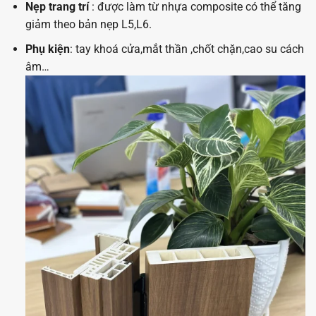
Nẹp trang trí
: được làm từ nhựa composite có thể tăng
giảm theo bản nẹp L5,L6.
Phụ kiện
: tay khoá cửa,mắt thần ,chốt chặn,cao su cách
âm…