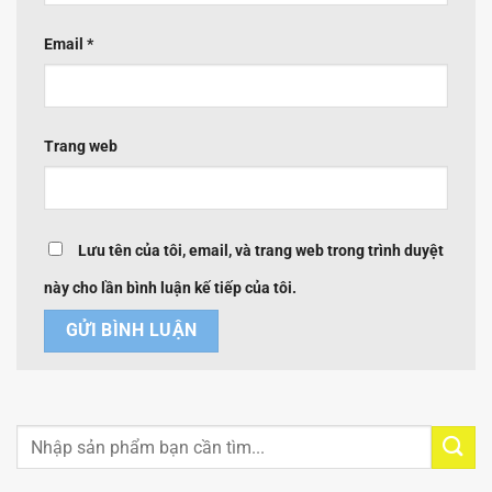
Email
*
Trang web
Lưu tên của tôi, email, và trang web trong trình duyệt
này cho lần bình luận kế tiếp của tôi.