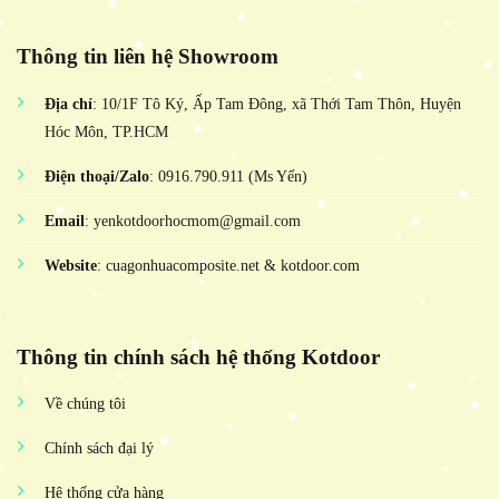
Thông tin liên hệ Showroom
Địa chỉ
: 10/1F Tô Ký, Ấp Tam Đông, xã Thới Tam Thôn, Huyện
Hóc Môn, TP.HCM
Điện thoại/Zalo
: 0916.790.911 (Ms Yến)
Email
: yenkotdoorhocmom@gmail.com
Website
: cuagonhuacomposite.net & kotdoor.com
Thông tin chính sách hệ thống Kotdoor
Về chúng tôi
Chính sách đại lý
Hệ thống cửa hàng