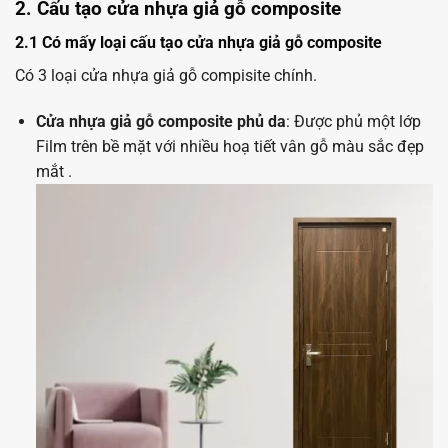
2. Cấu tạo cửa nhựa giả gỗ composite
2.1 Có mấy loại cấu tạo cửa nhựa giả gỗ composite
Có 3 loại cửa nhựa giả gỗ compisite chính.
Cửa nhựa giả gỗ composite phủ da
: Được phủ một lớp
Film trên bề mặt với nhiều hoạ tiết vân gỗ màu sắc đẹp
mắt .