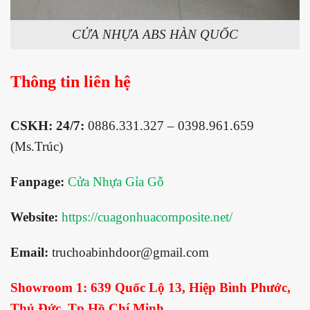
CỬA NHỰA ABS HÀN QUỐC
Thông tin liên hệ
CSKH: 24/7:
0886.331.327 – 0398.961.659
(Ms.Trúc)
Fanpage:
Cửa Nhựa Gỉa Gỗ
Website:
https://cuagonhuacomposite.net/
Email:
truchoabinhdoor@gmail.com
Showroom 1:
639 Quốc Lộ 13, Hiệp Bình Phước,
Thủ Đức, Tp.Hồ Chí Minh