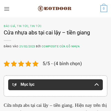
Bỏ
0
qua
nội
dung
BÁO GIÁ
,
TIN TỨC
,
TIN TỨC
Cửa nhựa abs tại cai lậy – tiền giang
ĐĂNG VÀO
21/02/2023
BỞI
COMPOSITE CỬA GỖ NHỰA
5/5 - (4 bình chọn)
Mục lục
Cửa nhựa abs tại cai lậy – tiền giang. Hiện nay trên thị