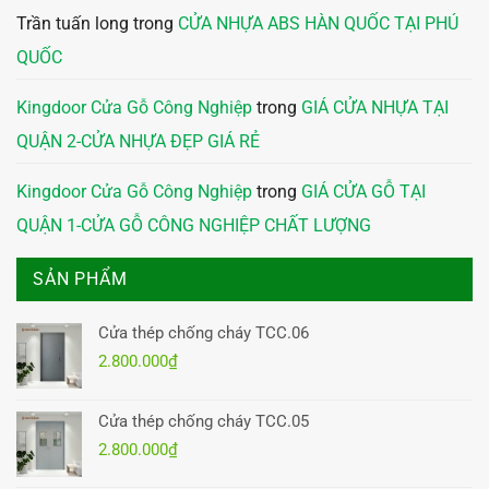
Trần tuấn long
trong
CỬA NHỰA ABS HÀN QUỐC TẠI PHÚ
QUỐC
Kingdoor Cửa Gỗ Công Nghiệp
trong
GIÁ CỬA NHỰA TẠI
QUẬN 2-CỬA NHỰA ĐẸP GIÁ RẺ
Kingdoor Cửa Gỗ Công Nghiệp
trong
GIÁ CỬA GỖ TẠI
QUẬN 1-CỬA GỖ CÔNG NGHIỆP CHẤT LƯỢNG
SẢN PHẨM
Cửa thép chống cháy TCC.06
2.800.000
₫
Cửa thép chống cháy TCC.05
2.800.000
₫