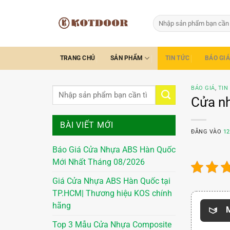
Bỏ
qua
Tìm
kiếm:
nội
dung
TRANG CHỦ
SẢN PHẨM
TIN TỨC
BÁO GIÁ
BÁO GIÁ
,
TIN
Cửa nh
BÀI VIẾT MỚI
ĐĂNG VÀO
12
Báo Giá Cửa Nhựa ABS Hàn Quốc
Mới Nhất Tháng 08/2026
Giá Cửa Nhựa ABS Hàn Quốc tại
TP.HCM| Thương hiệu KOS chính
hãng
M
Top 3 Mẫu Cửa Nhựa Composite