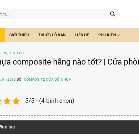
GIỚI THIỆU
THƯỚC LỖ BAN
LIÊN HỆ
PHỤ KIỆN
 TỨC
,
TIN TỨC
ựa composite hãng nào tốt? | Cửa phò
/04/2023
BỞI
COMPOSITE CỬA GỖ NHỰA
5/5 - (4 bình chọn)
ục lục