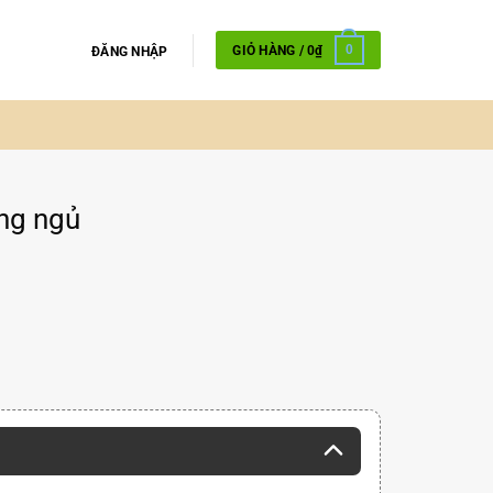
GIỎ HÀNG /
0
₫
0
ĐĂNG NHẬP
ng ngủ