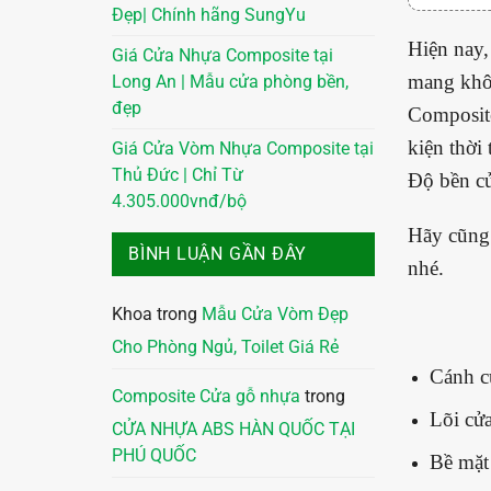
Đẹp| Chính hãng SungYu
Hiện nay,
Giá Cửa Nhựa Composite tại
mang khôn
Long An | Mẫu cửa phòng bền,
đẹp
Composit
kiện thời
Giá Cửa Vòm Nhựa Composite tại
Thủ Đức | Chỉ Từ
Độ bền cử
4.305.000vnđ/bộ
Hãy cũng
BÌNH LUẬN GẦN ĐÂY
nhé.
Khoa
trong
Mẫu Cửa Vòm Đẹp
Cho Phòng Ngủ, Toilet Giá Rẻ
Cánh c
Composite Cửa gỗ nhựa
trong
Lõi cửa
CỬA NHỰA ABS HÀN QUỐC TẠI
PHÚ QUỐC
Bề mặt