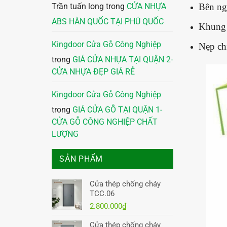
Bên ng
Trần tuấn long
trong
CỬA NHỰA
ABS HÀN QUỐC TẠI PHÚ QUỐC
Khung 
Kingdoor Cửa Gỗ Công Nghiệp
Nẹp chỉ
trong
GIÁ CỬA NHỰA TẠI QUẬN 2-
CỬA NHỰA ĐẸP GIÁ RẺ
Kingdoor Cửa Gỗ Công Nghiệp
trong
GIÁ CỬA GỖ TẠI QUẬN 1-
CỬA GỖ CÔNG NGHIỆP CHẤT
LƯỢNG
SẢN PHẨM
Cửa thép chống cháy
TCC.06
2.800.000
₫
Cửa thép chống cháy