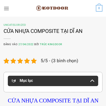
Bỏ
0
qua
nội
dung
UNCATEGORIZED
CỬA NHỰA COMPOSITE TẠI DĨ AN
ĐĂNG VÀO
27/04/2022
BỞI
TRÚC KINGDOOR
5/5 - (3 bình chọn)
Mục lục
CỬA NHỰA COMPOSITE TẠI DĨ AN