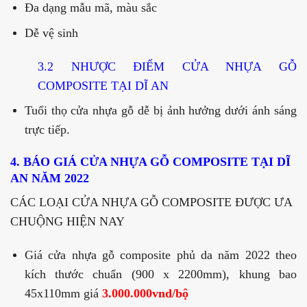
Đa dạng mẫu mã, màu sắc
Dễ vệ sinh
3.2 NHƯỢC ĐIỂM CỬA NHỰA GỖ
COMPOSITE TẠI DĨ AN
Tuổi thọ cửa nhựa gỗ dễ bị ảnh hưởng dưới ánh sáng
trực tiếp.
4. BÁO GIÁ CỬA NHỰA GỖ COMPOSITE TẠI
DĨ
AN
NĂM 2022
CÁC LOẠI CỬA NHỰA GỖ COMPOSITE ĐƯỢC ƯA
CHUỘNG HIỆN NAY
Giá cửa nhựa gỗ composite phủ da năm 2022 theo
kích thước chuẩn (900 x 2200mm), khung bao
45x110mm giá
3.000.000vnd/bộ