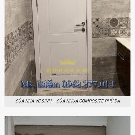
CỬA NHÀ VỆ SINH – CỬA NHỰA COMPOSITE PHỦ DA