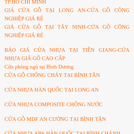
TP.HỒ CHÍ MINH
GIÁ CỬA GỖ TẠI LONG AN-CỬA GỖ CÔNG
NGHIỆP GIÁ RẺ
GIÁ CỬA GỖ TẠI TÂY NINH-CỬA GỖ CÔNG
NGHIỆP GIÁ RẺ
BÁO GIÁ CỬA NHỰA TẠI TIỀN GIANG-CỬA
NHỰA GIẢ GỖ CAO CẤP
Cửa phòng ngủ tại Bình Dương
CỬA GỖ CHỐNG CHÁY TẠI BÌNH TÂN
CỬA NHỰA HÀN QUỐC TẠI LONG AN
CỬA NHỰA COMPOSITE CHỐNG
NƯỚC
CỬA GỖ MDF AN CƯỜNG TẠI BÌNH TÂN
CỬA NHỰA ABS HÀN QUỐC TẠI BÌNH CHÁNH