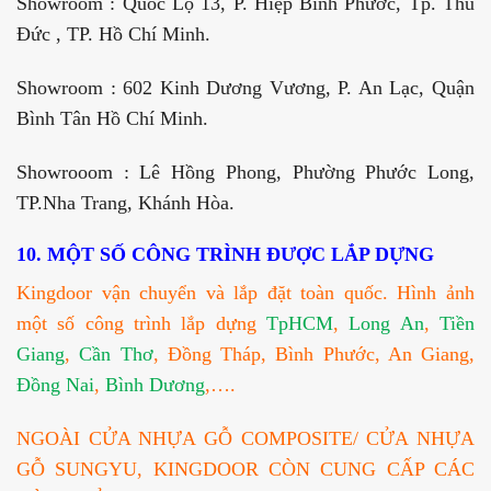
Showroom : Quốc Lộ 13, P. Hiệp Bình Phước, Tp. Thủ
Đức , TP. Hồ Chí Minh.
Showroom : 602 Kinh Dương Vương, P. An Lạc, Quận
Bình Tân Hồ Chí Minh.
Showrooom : Lê Hồng Phong, Phường Phước Long,
TP.Nha Trang, Khánh Hòa.
10. MỘT SỐ CÔNG TRÌNH ĐƯỢC LẮP DỰNG
Kingdoor vận chuyển và lắp đặt toàn quốc. Hình ảnh
một số công trình lắp dựng
TpHCM
,
Long An
,
Tiền
Giang
,
Cần Thơ
, Đồng Tháp, Bình Phước, An Giang,
Đồng Nai
,
Bình Dương
,….
NGOÀI CỬA NHỰA GỖ COMPOSITE/ CỬA NHỰA
GỖ SUNGYU, KINGDOOR CÒN CUNG CẤP CÁC