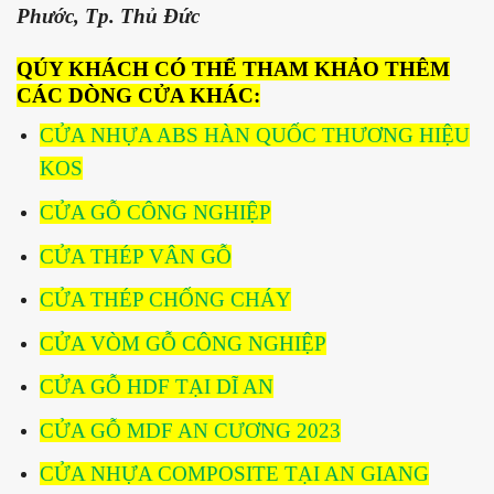
Phước, Tp. Thủ Đức
QÚY KHÁCH CÓ THỂ THAM KHẢO THÊM
CÁC DÒNG CỬA KHÁC:
CỬA NHỰA ABS HÀN QUỐC THƯƠNG HIỆU
KOS
CỬA GỖ CÔNG NGHIỆP
CỬA THÉP VÂN GỖ
CỬA THÉP CHỐNG CHÁY
CỬA VÒM GỖ CÔNG NGHIỆP
CỬA GỖ HDF TẠI DĨ AN
CỬA GỖ MDF AN CƯƠNG 2023
CỬA NHỰA COMPOSITE TẠI AN GIANG