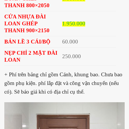
THANH 800×2050
CỬA NHỰA ĐÀI
LOAN GHÉP
1.950.000
THANH 900×2150
BẢN LỀ 3 CÁI/BỘ
60.000
NẸP CHỈ 2 MẶT ĐÀI
250.000
LOAN
+ Phí trên bảng chỉ gồm Cánh, khung bao. Chưa bao
gồm phụ kiện. phí lắp đặt và công vận chuyển (nếu
có). Sẽ báo giá khi có địa chỉ cụ thể.