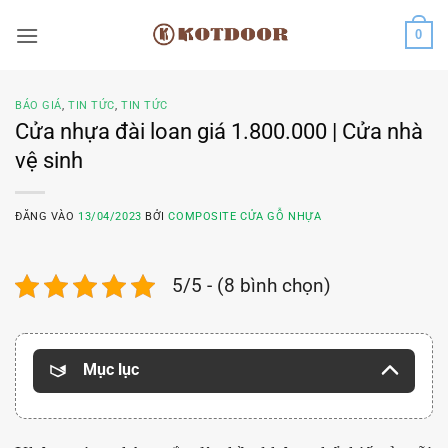
Bỏ
0
qua
nội
dung
BÁO GIÁ
,
TIN TỨC
,
TIN TỨC
Cửa nhựa đài loan giá 1.800.000 | Cửa nhà
vệ sinh
ĐĂNG VÀO
13/04/2023
BỞI
COMPOSITE CỬA GỖ NHỰA
5/5 - (8 bình chọn)
Mục lục