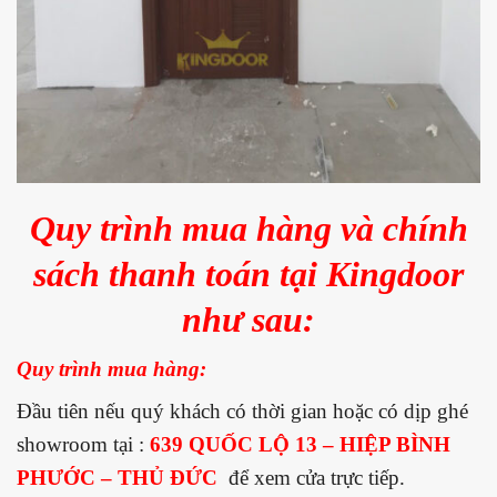
Quy trình mua hàng và chính
sách thanh toán tại Kingdoor
như sau:
Quy trình mua hàng:
Đầu tiên nếu quý khách có thời gian hoặc có dịp ghé
showroom tại :
639 QUỐC LỘ 13 – HIỆP BÌNH
PHƯỚC – THỦ ĐỨC
để xem cửa trực tiếp.