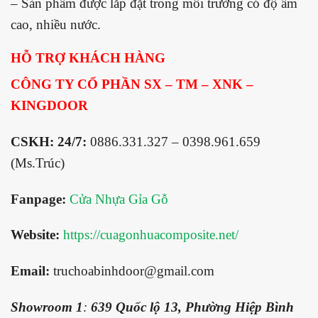
– Sản phẩm được lắp đặt trong môi trường có độ ẩm
cao, nhiều nước.
HỖ TRỢ KHÁCH HÀNG
CÔNG TY CỔ PHẦN SX – TM – XNK –
KINGDOOR
CSKH: 24/7:
0886.331.327 – 0398.961.659
(Ms.Trúc)
Fanpage:
Cửa Nhựa Gỉa Gỗ
Website:
https://cuagonhuacomposite.net/
Email:
truchoabinhdoor@gmail.com
Showroom 1
:
639 Quốc lộ 13, Phường Hiệp Bình