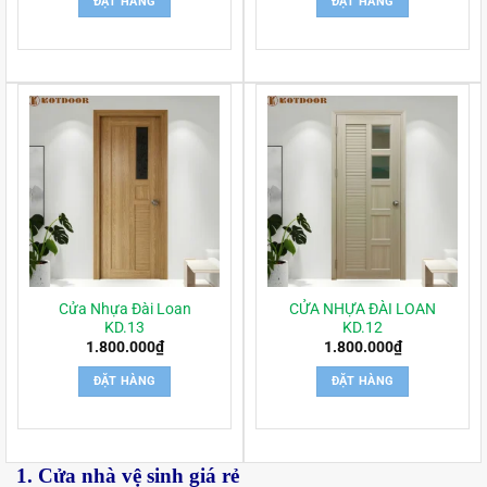
ĐẶT HÀNG
ĐẶT HÀNG
Cửa Nhựa Đài Loan
CỬA NHỰA ĐÀI LOAN
KD.13
KD.12
1.800.000
₫
1.800.000
₫
ĐẶT HÀNG
ĐẶT HÀNG
1. Cửa nhà vệ sinh giá rẻ