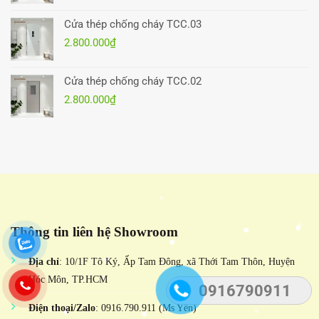
Cửa thép chống cháy TCC.03
2.800.000
₫
Cửa thép chống cháy TCC.02
2.800.000
₫
Thông tin liên hệ Showroom
Địa chỉ
: 10/1F Tô Ký, Ấp Tam Đông, xã Thới Tam Thôn, Huyện
Hóc Môn, TP.HCM
0916790911
Điện thoại/Zalo
: 0916.790.911 (Ms Yến)