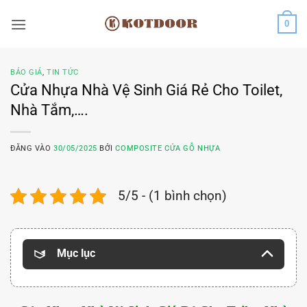
Bỏ
0
qua
nội
dung
BÁO GIÁ
,
TIN TỨC
Cửa Nhựa Nhà Vệ Sinh Giá Rẻ Cho Toilet,
Nhà Tắm,….
ĐĂNG VÀO
30/05/2025
BỞI
COMPOSITE CỬA GỖ NHỰA
5/5 - (1 bình chọn)
Mục lục