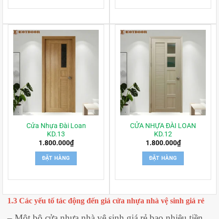
Cửa Nhựa Đài Loan
CỬA NHỰA ĐÀI LOAN
KD.13
KD.12
1.800.000
₫
1.800.000
₫
ĐẶT HÀNG
ĐẶT HÀNG
1.3 Các yếu tố tác động đến giá cửa nhựa nhà vệ sinh giá rẻ
– Một bộ cửa nhựa nhà vệ sinh giá rẻ bao nhiêu tiền