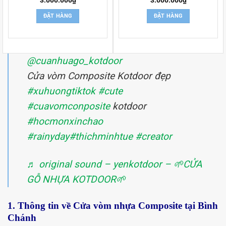
ĐẶT HÀNG
ĐẶT HÀNG
@cuanhuago_kotdoor
Cửa vòm Composite Kotdoor đẹp
#xuhuongtiktok
#cute
#cuavomconposite
kotdoor
#hocmonxinchao
#rainyday
#thichminhtue
#creator
♬ original sound – yenkotdoor – 🌱CỬA
GỖ NHỰA KOTDOOR🌱
1. Thông tin về Cửa vòm nhựa Composite tại Bình
Chánh