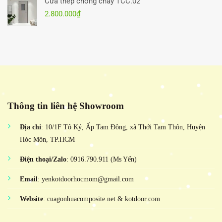
Cửa thép chống cháy TCC.02
2.800.000
₫
Thông tin liên hệ Showroom
Địa chỉ
: 10/1F Tô Ký, Ấp Tam Đông, xã Thới Tam Thôn, Huyện
Hóc Môn, TP.HCM
Điện thoại/Zalo
: 0916.790.911 (Ms Yến)
Email
: yenkotdoorhocmom@gmail.com
Website
: cuagonhuacomposite.net & kotdoor.com