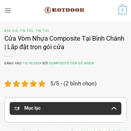
Bỏ
0
qua
nội
dung
BÁO GIÁ
,
TIN TỨC
,
TIN TỨC
Cửa Vòm Nhựa Composite Tại Bình Chánh
| Lắp đặt trọn gói cửa
ĐĂNG VÀO
15/10/2024
BỞI
COMPOSITE CỬA GỖ NHỰA
5/5 - (2 bình chọn)
Mục lục