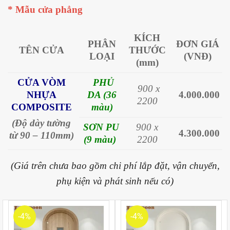
* Mẫu cửa phẳng
KÍCH
PHÂN
ĐƠN GIÁ
TÊN CỬA
THƯỚC
LOẠI
(VNĐ)
(mm)
CỬA VÒM
PHỦ
900 x
NHỰA
DA (36
4.000.000
2200
COMPOSITE
màu)
(Độ dày tường
SƠN PU
900 x
4.300.000
từ 90 – 110mm)
(9 màu)
2200
(Giá trên chưa bao gồm chi phí lắp đặt, vận chuyển,
phụ kiện và phát sinh nếu có)
-4%
-4%