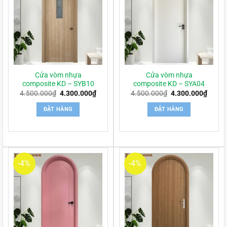
Cửa vòm nhựa
Cửa vòm nhựa
composite KD – SYB10
composite KD – SYA04
Giá
Giá
Giá
Giá
4.500.000
₫
4.300.000
₫
4.500.000
₫
4.300.000
₫
gốc
hiện
gốc
hiện
là:
tại
là:
tại
ĐẶT HÀNG
ĐẶT HÀNG
4.500.000₫.
là:
4.500.000₫.
là:
4.300.000₫.
4.300
-4%
-4%