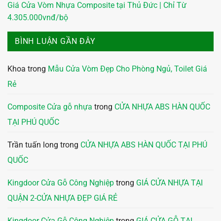
Giá Cửa Vòm Nhựa Composite tại Thủ Đức | Chỉ Từ
4.305.000vnđ/bộ
BÌNH LUẬN GẦN ĐÂY
Khoa
trong
Mẫu Cửa Vòm Đẹp Cho Phòng Ngủ, Toilet Giá
Rẻ
Composite Cửa gỗ nhựa
trong
CỬA NHỰA ABS HÀN QUỐC
TẠI PHÚ QUỐC
Trần tuấn long
trong
CỬA NHỰA ABS HÀN QUỐC TẠI PHÚ
QUỐC
Kingdoor Cửa Gỗ Công Nghiệp
trong
GIÁ CỬA NHỰA TẠI
QUẬN 2-CỬA NHỰA ĐẸP GIÁ RẺ
Kingdoor Cửa Gỗ Công Nghiệp
trong
GIÁ CỬA GỖ TẠI