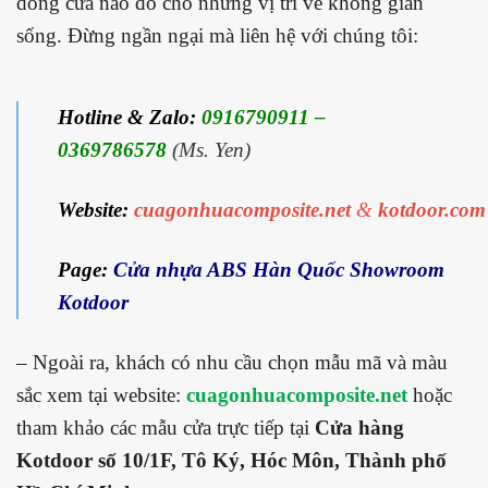
dòng cửa nào đó cho những vị trí về không gian
sống. Đừng ngần ngại mà liên hệ với chúng tôi:
Hotline & Zalo:
0916790911 –
0369786578
(Ms. Yen)
Website:
cuagonhuacomposite.net
&
kotdoor.com
Page:
Cửa nhựa ABS Hàn Quốc Showroom
Kotdoor
– Ngoài ra, khách có nhu cầu chọn mẫu mã và màu
sắc xem tại website:
cuagonhuacomposite.net
hoặc
tham khảo các mẫu cửa trực tiếp tại
Cửa hàng
Kotdoor số 10/1F, Tô Ký, Hóc Môn, Thành phố