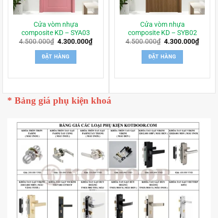
Cửa vòm nhựa
Cửa vòm nhựa
composite KD – SYA03
composite KD – SYB02
Giá
Giá
Giá
Giá
4.500.000
₫
4.300.000
₫
4.500.000
₫
4.300.000
₫
gốc
hiện
gốc
hiện
là:
tại
là:
tại
ĐẶT HÀNG
ĐẶT HÀNG
4.500.000₫.
là:
4.500.000₫.
là:
4.300.000₫.
4.300
* Bảng giá phụ kiện khoá