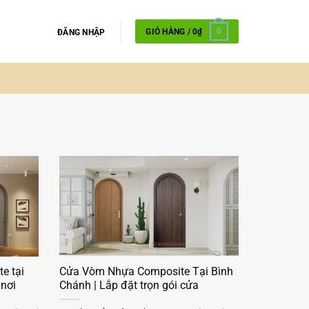
GIỎ HÀNG /
0
₫
0
ĐĂNG NHẬP
e tại
Cửa Vòm Nhựa Composite Tại Bình
 nơi
Chánh | Lắp đặt trọn gói cửa