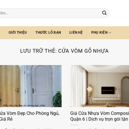
GIỚI THIỆU
THƯỚC LỖ BAN
LIÊN HỆ
PHỤ KIỆN
LƯU TRỮ THẺ:
CỬA VÒM GỖ NHỰA
ửa Vòm Đẹp Cho Phòng Ngủ,
Giá Cửa Nhựa Vòm Composit
 Giá Rẻ
Quận 6 | Dịch vụ trọn gói tận