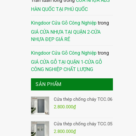
Trần tuấn long
trong
CỬA NHỰA ABS
HÀN QUỐC TẠI PHÚ QUỐC
Kingdoor Cửa Gỗ Công Nghiệp
trong
GIÁ CỬA NHỰA TẠI QUẬN 2-CỬA
NHỰA ĐẸP GIÁ RẺ
Kingdoor Cửa Gỗ Công Nghiệp
trong
GIÁ CỬA GỖ TẠI QUẬN 1-CỬA GỖ
CÔNG NGHIỆP CHẤT LƯỢNG
SẢN PHẨM
Cửa thép chống cháy TCC.06
2.800.000
₫
Cửa thép chống cháy TCC.05
2.800.000
₫