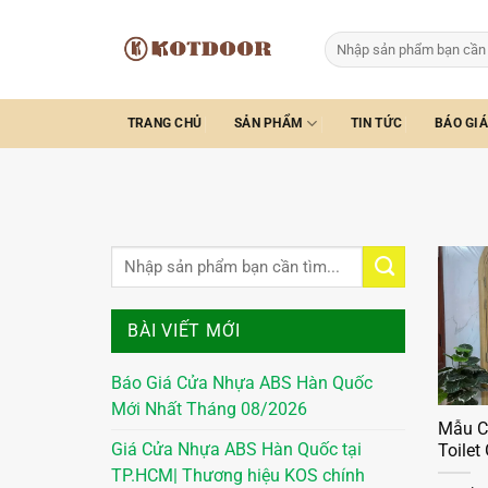
Bỏ
qua
Tìm
kiếm:
nội
dung
TRANG CHỦ
SẢN PHẨM
TIN TỨC
BÁO GIÁ
BÀI VIẾT MỚI
Báo Giá Cửa Nhựa ABS Hàn Quốc
Mới Nhất Tháng 08/2026
Mẫu C
Giá Cửa Nhựa ABS Hàn Quốc tại
Toilet
TP.HCM| Thương hiệu KOS chính