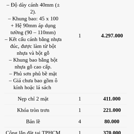
– Độ dày cánh 40mm (±
2).
– Khung bao: 45 x 100
+ Hệ 90mm áp dụng
tường (90 – 110mm)
1
4.297.000
– Kết cấu cánh bằng nhựa
đúc, được làm từ bột
nhựa và bột gỗ
– Khung bao bằng bột
nhựa gỗ cao cấp.
– Phủ sơn phủ bề mặt
– Giá chưa bao gồm ô
kính hoặc lá sách
Nẹp chỉ 2 mặt
1
411.000
Khóa tròn trơn
1
221.000
Bản lề
4
80.000
Công lắp đặt tại TPHCM
1
370.000