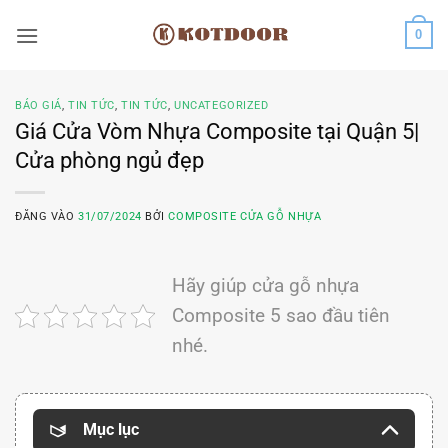
Bỏ
0
qua
nội
dung
BÁO GIÁ
,
TIN TỨC
,
TIN TỨC
,
UNCATEGORIZED
Giá Cửa Vòm Nhựa Composite tại Quận 5|
Cửa phòng ngủ đẹp
ĐĂNG VÀO
31/07/2024
BỞI
COMPOSITE CỬA GỖ NHỰA
Hãy giúp cửa gỗ nhựa
Composite 5 sao đầu tiên
nhé.
Mục lục