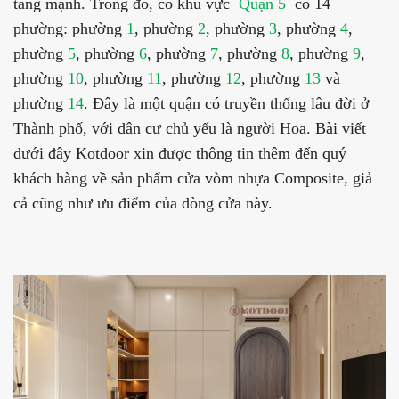
tăng mạnh. Trong đó, có khu vực
Quận 5
có 14
phường: phường
1
, phường
2
, phường
3
, phường
4
,
phường
5
, phường
6
, phường
7
, phường
8
, phường
9
,
phường
10
, phường
11
, phường
12
, phường
13
và
phường
14
. Đây là một quận có truyền thống lâu đời ở
Thành phố, với dân cư chủ yếu là người Hoa. Bài viết
dưới đây Kotdoor xin được thông tin thêm đến quý
khách hàng về sản phẩm cửa vòm nhựa Composite, giả
cả cũng như ưu điểm của dòng cửa này.