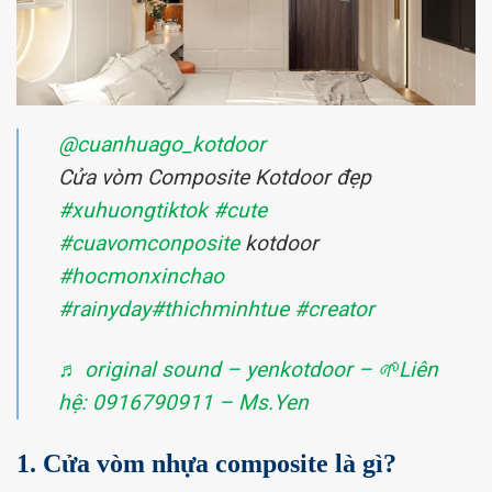
@cuanhuago_kotdoor
Cửa vòm Composite Kotdoor đẹp
#xuhuongtiktok
#cute
#cuavomconposite
kotdoor
#hocmonxinchao
#rainyday
#thichminhtue
#creator
♬ original sound – yenkotdoor – 🌱Liên
hệ: 0916790911 – Ms.Yen
1. Cửa vòm nhựa composite là gì?