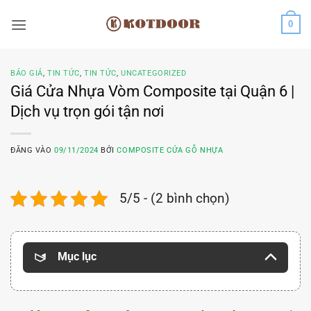
Bỏ
0
qua
nội
dung
BÁO GIÁ
,
TIN TỨC
,
TIN TỨC
,
UNCATEGORIZED
Giá Cửa Nhựa Vòm Composite tại Quận 6 |
Dịch vụ trọn gói tận nơi
ĐĂNG VÀO
09/11/2024
BỞI
COMPOSITE CỬA GỖ NHỰA
5/5 - (2 bình chọn)
Mục lục