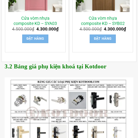
Cửa vòm nhựa
Cửa vòm nhựa
composite KD – SYA03
composite KD – SYB02
Giá
Giá
Giá
Giá
4.500.000
₫
4.300.000
₫
4.500.000
₫
4.300.000
₫
gốc
hiện
gốc
hiện
là:
tại
là:
tại
ĐẶT HÀNG
ĐẶT HÀNG
4.500.000₫.
là:
4.500.000₫.
là:
4.300.000₫.
4.300
3.2 Bảng giá phụ kiện khoá tại Kotdoor