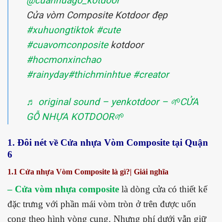
@cuanhuago_kotdoor
Cửa vòm Composite Kotdoor đẹp
#xuhuongtiktok
#cute
#cuavomconposite
kotdoor
#hocmonxinchao
#rainyday
#thichminhtue
#creator
♬ original sound – yenkotdoor – 🌱CỬA
GỖ NHỰA KOTDOOR🌱
1. Đôi nét về Cửa nhựa Vòm Composite tại Quận
6
1.1 Cửa nhựa Vòm Composite là gì?| Giải nghĩa
– Cửa vòm nhựa composite
là dòng cửa có thiết kế
đặc trưng với phần mái vòm tròn ở trên được uốn
cong theo hình vòng cung. Nhưng phí dưới vẫn giữ