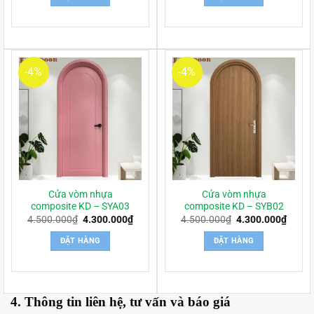
4.500.000₫.
là:
4.500.000₫.
là:
4.300.000₫.
4.300
-4%
-4%
Cửa vòm nhựa
Cửa vòm nhựa
composite KD – SYA03
composite KD – SYB02
Giá
Giá
Giá
Giá
4.500.000
₫
4.300.000
₫
4.500.000
₫
4.300.000
₫
gốc
hiện
gốc
hiện
là:
tại
là:
tại
ĐẶT HÀNG
ĐẶT HÀNG
4.500.000₫.
là:
4.500.000₫.
là:
4.300.000₫.
4.300
4. Thông tin liên hệ, tư vấn và báo giá