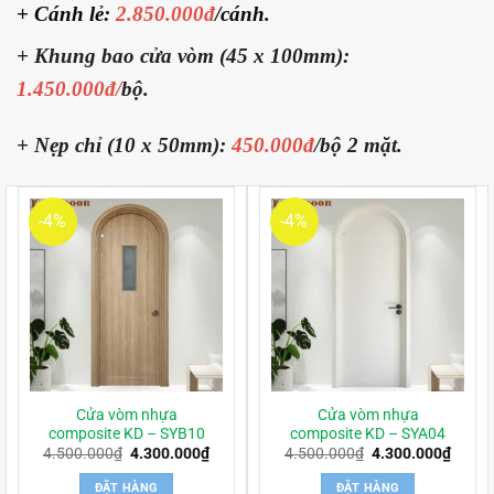
+ Cánh lẻ:
2.850.000đ
/cánh.
+ Khung bao cửa vòm (45 x 100mm):
1.450.000đ/
bộ.
+ Nẹp chỉ (10 x 50mm):
450.000đ
/bộ 2 mặt.
-4%
-4%
Cửa vòm nhựa
Cửa vòm nhựa
composite KD – SYB10
composite KD – SYA04
Giá
Giá
Giá
Giá
4.500.000
₫
4.300.000
₫
4.500.000
₫
4.300.000
₫
gốc
hiện
gốc
hiện
là:
tại
là:
tại
ĐẶT HÀNG
ĐẶT HÀNG