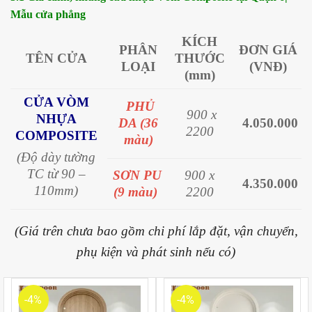
Mẫu cửa phẳng
KÍCH
PHÂN
ĐƠN GIÁ
TÊN CỬA
THƯỚC
LOẠI
(VNĐ)
(mm)
CỬA VÒM
PHỦ
900 x
NHỰA
DA (36
4.050.000
2200
COMPOSITE
màu)
(Độ dày tường
TC từ 90 –
SƠN PU
900 x
4.350.000
110mm)
(9 màu)
2200
(Giá trên chưa bao gồm chi phí lắp đặt, vận chuyển,
phụ kiện và phát sinh nếu có)
-4%
-4%