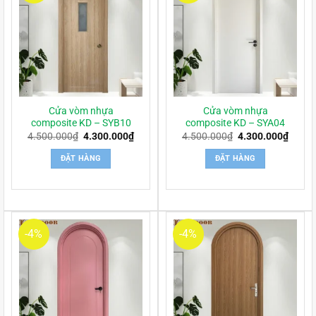
Cửa vòm nhựa
Cửa vòm nhựa
composite KD – SYB10
composite KD – SYA04
Giá
Giá
Giá
Giá
4.500.000
₫
4.300.000
₫
4.500.000
₫
4.300.000
₫
gốc
hiện
gốc
hiện
là:
tại
là:
tại
ĐẶT HÀNG
ĐẶT HÀNG
4.500.000₫.
là:
4.500.000₫.
là:
4.300.000₫.
4.300
-4%
-4%