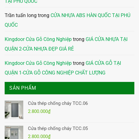
TẠI PHÚ QUỐC
Trần tuấn long
trong
CỬA NHỰA ABS HÀN QUỐC TẠI PHÚ
QUỐC
Kingdoor Cửa Gỗ Công Nghiệp
trong
GIÁ CỬA NHỰA TẠI
QUẬN 2-CỬA NHỰA ĐẸP GIÁ RẺ
Kingdoor Cửa Gỗ Công Nghiệp
trong
GIÁ CỬA GỖ TẠI
QUẬN 1-CỬA GỖ CÔNG NGHIỆP CHẤT LƯỢNG
SẢN PHẨM
Cửa thép chống cháy TCC.06
2.800.000
₫
Cửa thép chống cháy TCC.05
2.800.000
₫