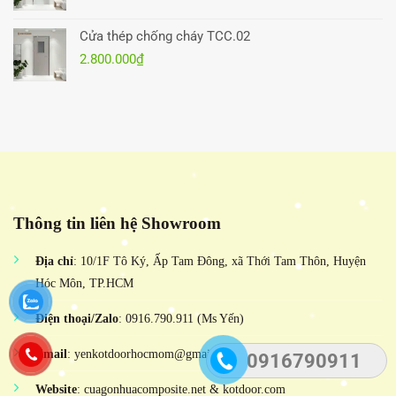
Cửa thép chống cháy TCC.02
2.800.000
₫
Thông tin liên hệ Showroom
Địa chỉ
: 10/1F Tô Ký, Ấp Tam Đông, xã Thới Tam Thôn, Huyện
Hóc Môn, TP.HCM
Điện thoại/Zalo
: 0916.790.911 (Ms Yến)
Email
: yenkotdoorhocmom@gmail.com
0916790911
Website
: cuagonhuacomposite.net & kotdoor.com