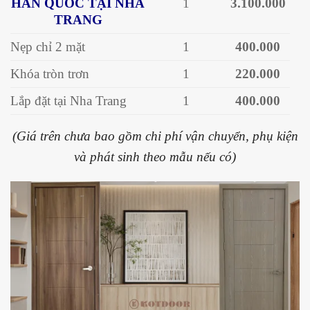
HÀN QUỐC TẠI NHA
1
3.100.000
TRANG
Nẹp chỉ 2 mặt
1
400.000
Khóa tròn trơn
1
220.000
Lắp đặt tại Nha Trang
1
400.000
(Giá trên chưa bao gồm chi phí vận chuyển, phụ kiện
và phát sinh theo mẫu nếu có)