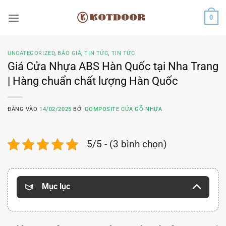
Bỏ
0
qua
nội
dung
UNCATEGORIZED
,
BÁO GIÁ
,
TIN TỨC
,
TIN TỨC
Giá Cửa Nhựa ABS Hàn Quốc tại Nha Trang
| Hàng chuẩn chất lượng Hàn Quốc
ĐĂNG VÀO
14/02/2025
BỞI
COMPOSITE CỬA GỖ NHỰA
5/5 - (3 bình chọn)
Mục lục