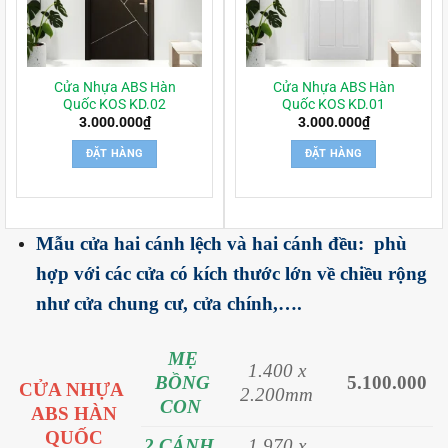
Cửa Nhựa ABS Hàn
Cửa Nhựa ABS Hàn
Quốc KOS KD.02
Quốc KOS KD.01
3.000.000
₫
3.000.000
₫
ĐẶT HÀNG
ĐẶT HÀNG
Mẫu cửa hai cánh lệch và hai cánh đều: phù
hợp với các cửa có kích thước lớn về chiều rộng
như cửa chung cư, cửa chính,….
MẸ
1.400 x
BỒNG
5.100.000
CỬA NHỰA
2.200mm
CON
ABS HÀN
QUỐC
2 CÁNH
1.970 x