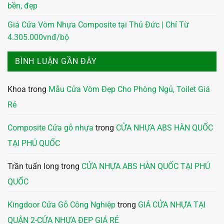
bền, đẹp
Giá Cửa Vòm Nhựa Composite tại Thủ Đức | Chỉ Từ
4.305.000vnđ/bộ
BÌNH LUẬN GẦN ĐÂY
Khoa
trong
Mẫu Cửa Vòm Đẹp Cho Phòng Ngủ, Toilet Giá
Rẻ
Composite Cửa gỗ nhựa
trong
CỬA NHỰA ABS HÀN QUỐC
TẠI PHÚ QUỐC
Trần tuấn long
trong
CỬA NHỰA ABS HÀN QUỐC TẠI PHÚ
QUỐC
Kingdoor Cửa Gỗ Công Nghiệp
trong
GIÁ CỬA NHỰA TẠI
QUẬN 2-CỬA NHỰA ĐẸP GIÁ RẺ