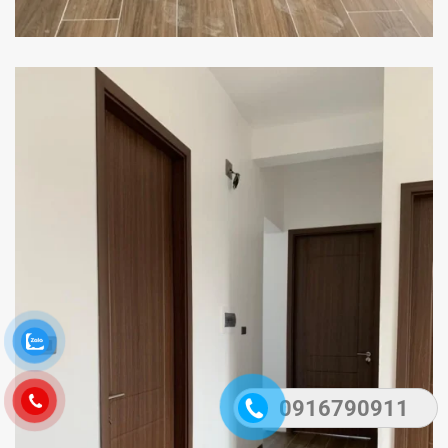
0916790911