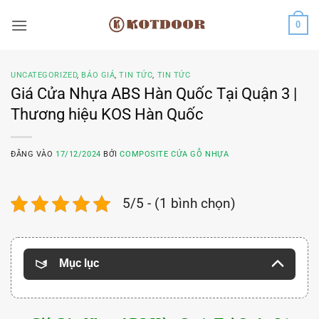
Bỏ
0
qua
nội
dung
UNCATEGORIZED
,
BÁO GIÁ
,
TIN TỨC
,
TIN TỨC
Giá Cửa Nhựa ABS Hàn Quốc Tại Quận 3 |
Thương hiệu KOS Hàn Quốc
ĐĂNG VÀO
17/12/2024
BỞI
COMPOSITE CỬA GỖ NHỰA
5/5 - (1 bình chọn)
Mục lục