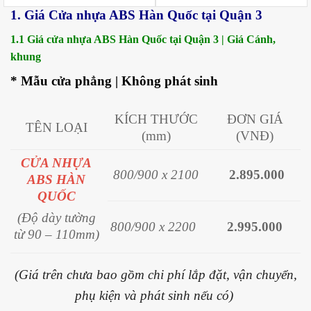
1. Giá Cửa nhựa ABS Hàn Quốc tại Quận 3
1.1 Giá cửa nhựa ABS Hàn Quốc tại Quận 3 | Giá Cánh,
khung
* Mẫu cửa phẳng | Không phát sinh
KÍCH THƯỚC
ĐƠN GIÁ
TÊN LOẠI
(mm)
(VNĐ)
CỬA NHỰA
800/900 x 2100
2.895.000
ABS HÀN
QUỐC
(Độ dày tường
800/900 x 2200
2.995.000
từ 90 – 110mm)
(Giá trên chưa bao gồm chi phí lắp đặt, vận chuyển,
phụ kiện và phát sinh nếu có)