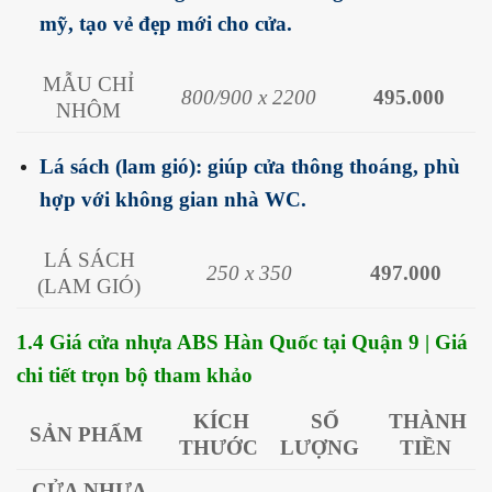
mỹ, tạo vẻ đẹp mới cho cửa.
MẪU CHỈ
800/900 x 2200
495.000
NHÔM
Lá sách (lam gió): giúp cửa thông thoáng, phù
hợp với không gian nhà WC.
LÁ SÁCH
250 x 350
497.000
(LAM GIÓ)
1.4 Giá cửa nhựa ABS Hàn Quốc tại Quận 9 | Giá
chi tiết trọn bộ tham khảo
KÍCH
SỐ
THÀNH
SẢN PHẨM
THƯỚC
LƯỢNG
TIỀN
CỬA NHỰA