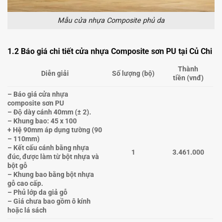
Mẫu cửa nhựa Composite phủ da
1.2 Báo giá chi tiết cửa nhựa Composite sơn PU tại Củ Chi
Thành
Diễn giải
Số lượng
(bộ)
tiền
(vnđ)
– Báo giá cửa nhựa
composite sơn PU
– Độ dày cánh 40mm (± 2).
– Khung bao: 45 x 100
+ Hệ 90mm áp dụng tường (90
– 110mm)
– Kết cấu cánh bằng nhựa
1
3.461.000
đúc, được làm từ bột nhựa và
bột gỗ
– Khung bao bằng bột nhựa
gỗ cao cấp.
– Phủ lớp da giả gỗ
– Giá chưa bao gồm ô kính
hoặc lá sách