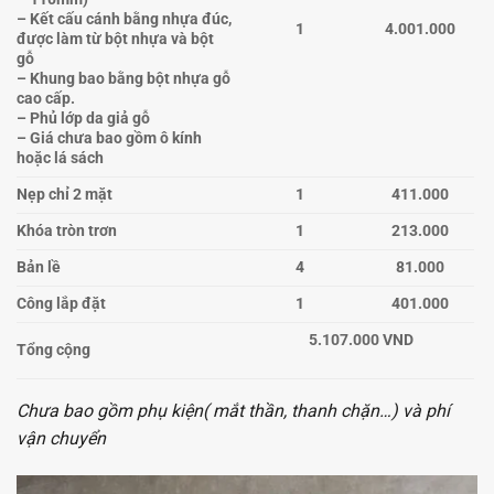
– Kết cấu cánh bằng nhựa đúc,
1
4.001.000
được làm từ bột nhựa và bột
gỗ
– Khung bao bằng bột nhựa gỗ
cao cấp.
– Phủ lớp da giả gỗ
– Giá chưa bao gồm ô kính
hoặc lá sách
Nẹp chỉ 2 mặt
1
411.000
Khóa tròn trơn
1
213.000
Bản lề
4
81.000
Công lắp đặt
1
401.000
5.107.000 VND
Tổng cộng
Chưa bao gồm phụ kiện( mắt thần, thanh chặn…) và phí
vận chuyển