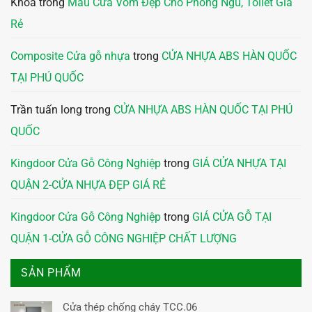
Khoa
trong
Mẫu Cửa Vòm Đẹp Cho Phòng Ngủ, Toilet Giá
Rẻ
Composite Cửa gỗ nhựa
trong
CỬA NHỰA ABS HÀN QUỐC
TẠI PHÚ QUỐC
Trần tuấn long
trong
CỬA NHỰA ABS HÀN QUỐC TẠI PHÚ
QUỐC
Kingdoor Cửa Gỗ Công Nghiệp
trong
GIÁ CỬA NHỰA TẠI
QUẬN 2-CỬA NHỰA ĐẸP GIÁ RẺ
Kingdoor Cửa Gỗ Công Nghiệp
trong
GIÁ CỬA GỖ TẠI
QUẬN 1-CỬA GỖ CÔNG NGHIỆP CHẤT LƯỢNG
SẢN PHẨM
Cửa thép chống cháy TCC.06