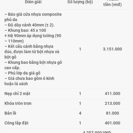
Diễn giải
Số lượng
(bộ)
tiền
(vnđ)
– Báo giá cửa nhựa composite
phủ da
– Độ dày cánh 40mm (± 2).
– Khung bao: 45 x 100
+ Hệ 90mm áp dụng tường (90
– 110mm)
– Kết cấu cánh bằng nhựa
1
3.151.000
đúc, được làm từ bột nhựa và
bột gỗ
– Khung bao bằng bột nhựa gỗ
cao cấp.
– Phủ lớp da giả gỗ
– Giá chưa bao gồm ô kính
hoặc lá sách
Nẹp chỉ 2 mặt
1
411.000
Khóa tròn trơn
1
213.000
Bản lề
4
81.000
Công lắp đặt
1
401.000
4.257.000 VND