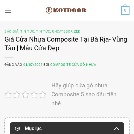
Bỏ
0
qua
nội
dung
BÁO GIÁ
,
TIN TỨC
,
TIN TỨC
,
UNCATEGORIZED
Giá Cửa Nhựa Composite Tại Bà Rịa- Vũng
Tàu | Mẫu Cửa Đẹp
ĐĂNG VÀO
01/07/2024
BỞI
COMPOSITE CỬA GỖ NHỰA
Hãy giúp cửa gỗ nhựa
Composite 5 sao đầu tiên
nhé.
Mục lục