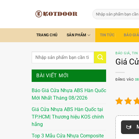
Bỏ
qua
Tìm
kiếm:
nội
dung
TRANG CHỦ
SẢN PHẨM
TIN TỨC
BÁO GIÁ
BÁO GIÁ
,
TIN
Giá Cử
BÀI VIẾT MỚI
ĐĂNG VÀO
08
Báo Giá Cửa Nhựa ABS Hàn Quốc
Mới Nhất Tháng 08/2026
Giá Cửa Nhựa ABS Hàn Quốc tại
TP.HCM| Thương hiệu KOS chính
hãng
M
Top 3 Mẫu Cửa Nhựa Composite