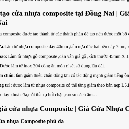
 tạo cửa nhựa composite tại Đồng Nai | 
Nai
 composite được tạo thành từ các thành phần để tạo nên được một bộ
ửa
:Làm từ nhựa composite dày 40mm ,tấm nựa đúc hai bên dày 7mm,bề
bao
: Làm từ nhựa gỗ composite ,dán vân giả gỗ ,kích thước 45m
 Được làm từ inox 304 cống ăn mòn rỉ sét sử dụng lâu dài.
m chấn
: làm giảm thiểu chấn động khi có tác động mạnh giảm tiếng ồn
g trí
: được làm từ nhựa composite có thể tăng giảm theo bản nẹp L5,
n
: tay khoá cửa,mắt thần ,chốt chặn,cao su cách âm…
giá cửa nhựa Composite | Giá Cửa Nhựa 
cửa nhựa Composite phủ da