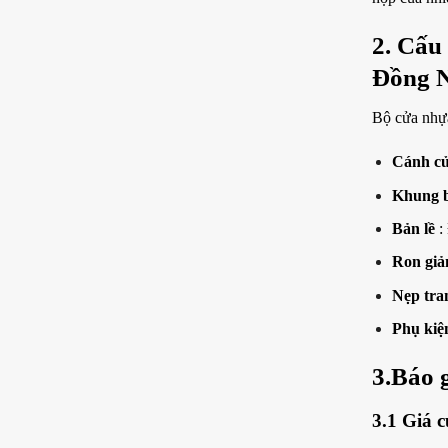
2. Cấu
Đồng 
Bộ cửa nhựa
Cánh c
Khung 
Bản lề
:
Ron giả
Nẹp tran
Phụ kiệ
3.Báo 
3.1 Giá 