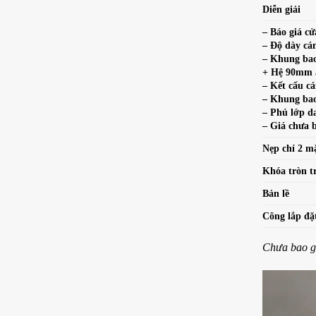
Diễn giải
– Báo giá c
– Độ dày c
– Khung bao
+ Hệ 90mm 
– Kết cấu 
– Khung bao 
– Phủ lớp d
– Giá chưa 
Nẹp chỉ 2 m
Khóa tròn t
Bản lề
Công lắp đ
Chưa bao gồ