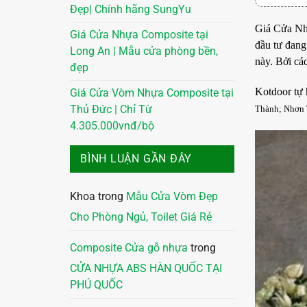
Đẹp| Chính hãng SungYu
Giá
Cửa Nh
Giá Cửa Nhựa Composite tại
đầu tư đang
Long An | Mẫu cửa phòng bền,
này. Bởi cá
đẹp
Kotdoor tự 
Giá Cửa Vòm Nhựa Composite tại
Thành
;
Nhơn 
Thủ Đức | Chỉ Từ
4.305.000vnđ/bộ
BÌNH LUẬN GẦN ĐÂY
Khoa
trong
Mẫu Cửa Vòm Đẹp
Cho Phòng Ngủ, Toilet Giá Rẻ
Composite Cửa gỗ nhựa
trong
CỬA NHỰA ABS HÀN QUỐC TẠI
PHÚ QUỐC