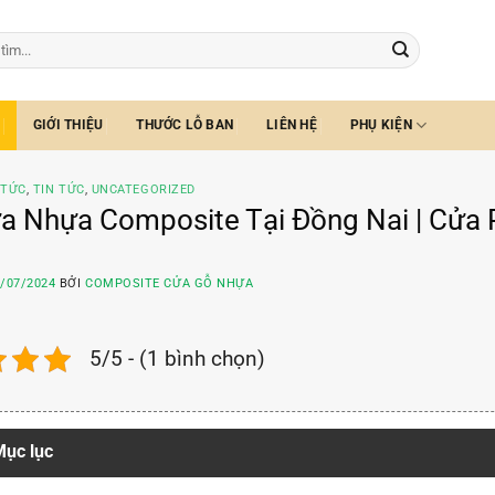
GIỚI THIỆU
THƯỚC LỖ BAN
LIÊN HỆ
PHỤ KIỆN
 TỨC
,
TIN TỨC
,
UNCATEGORIZED
a Nhựa Composite Tại Đồng Nai | Cửa
/07/2024
BỞI
COMPOSITE CỬA GỖ NHỰA
5/5 - (1 bình chọn)
ục lục