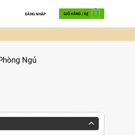
GIỎ HÀNG /
0
₫
0
ĐĂNG NHẬP
 Phòng Ngủ