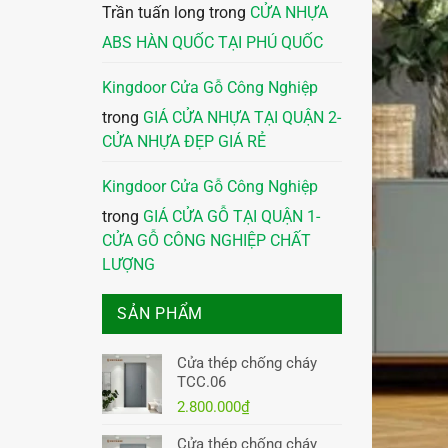
Trần tuấn long
trong
CỬA NHỰA
ABS HÀN QUỐC TẠI PHÚ QUỐC
Kingdoor Cửa Gỗ Công Nghiệp
trong
GIÁ CỬA NHỰA TẠI QUẬN 2-
CỬA NHỰA ĐẸP GIÁ RẺ
Kingdoor Cửa Gỗ Công Nghiệp
trong
GIÁ CỬA GỖ TẠI QUẬN 1-
CỬA GỖ CÔNG NGHIỆP CHẤT
LƯỢNG
SẢN PHẨM
Cửa thép chống cháy
TCC.06
2.800.000
₫
Cửa thép chống cháy