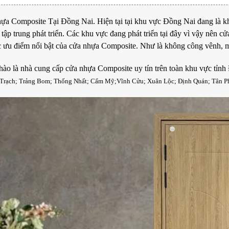
ựa Composite
Tại
Đồng Nai
. Hiện tại tại khu vực Đồng Nai đang là kh
 tập trung phát triển. Các khu vực đang phát triển tại đây vì vậy nên 
c ưu điểm nổi bật của cửa nhựa Composite. Như là không công vênh, m
hào là nhà cung cấp cửa nhựa Composite uy tín trên toàn khu vực
tỉnh
Trạch
;
Trảng Bom
;
Thống Nhất
;
Cẩm Mỹ
;
Vĩnh Cửu
;
Xuân Lộc
;
Định Quán
;
Tân P