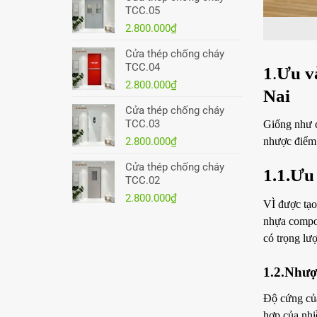
TCC.05
2.800.000
₫
Cửa thép chống cháy
TCC.04
1
.
Ưu v
2.800.000
₫
Nai
Cửa thép chống cháy
TCC.03
Giống như 
2.800.000
₫
nhược điểm
Cửa thép chống cháy
1.1.Ưu
TCC.02
2.800.000
₫
VÌ được tạo
nhựa compos
có trọng lư
1.2.Nhượ
Độ cứng của
hợp của nhi