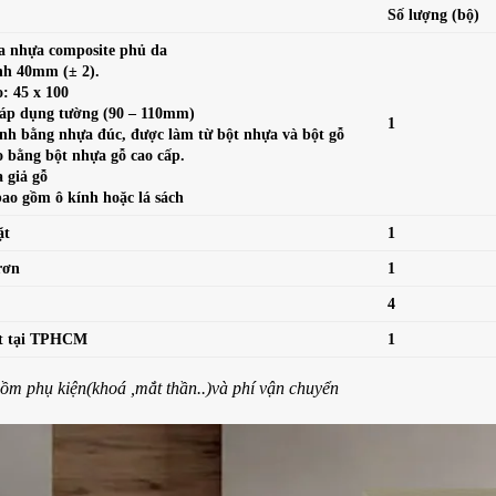
Số lượng
(bộ)
ửa nhựa composite phủ da
ánh 40mm (± 2).
: 45 x 100
áp dụng tường (90 – 110mm)
1
cánh bằng nhựa đúc, được làm từ bột nhựa và bột gỗ
bằng bột nhựa gỗ cao cấp.
a giả gỗ
bao gồm ô kính hoặc lá sách
ặt
1
rơn
1
4
ặt tại TPHCM
1
m phụ kiện(khoá ,mắt thần..)và phí vận chuyển