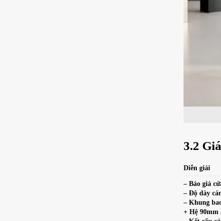
3.2 Gi
Diễn giải
– Báo giá c
– Độ dày c
– Khung bao
+ Hệ 90mm 