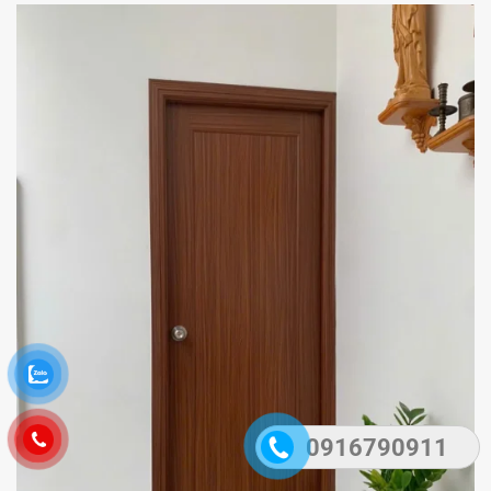
0916790911