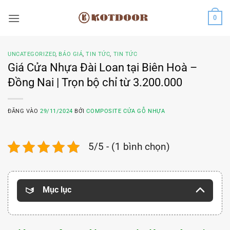
Bỏ
0
qua
nội
dung
UNCATEGORIZED
,
BÁO GIÁ
,
TIN TỨC
,
TIN TỨC
Giá Cửa Nhựa Đài Loan tại Biên Hoà –
Đồng Nai | Trọn bộ chỉ từ 3.200.000
ĐĂNG VÀO
29/11/2024
BỞI
COMPOSITE CỬA GỖ NHỰA
5/5 - (1 bình chọn)
Mục lục