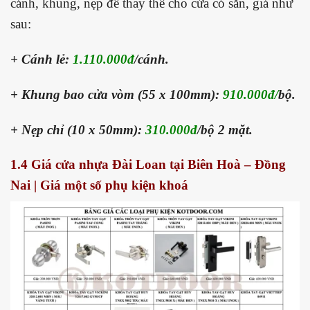
cánh, khung, nẹp để thay thế cho cửa có sẵn, giá như
sau:
+ Cánh lẻ:
1.110.000đ
/cánh.
+ Khung bao cửa vòm (55 x 100mm):
910.000đ/
bộ.
+ Nẹp chỉ (10 x 50mm):
310.000đ
/bộ 2 mặt.
1.4 Giá cửa nhựa Đài Loan tại Biên Hoà – Đồng
Nai | Giá một số phụ kiện khoá