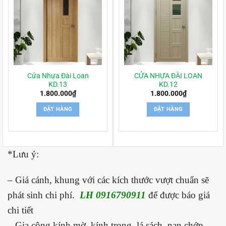
Cửa Nhựa Đài Loan
CỬA NHỰA ĐÀI LOAN
KD.13
KD.12
1.800.000
₫
1.800.000
₫
ĐẶT HÀNG
ĐẶT HÀNG
*Lưu ý:
– Giá cánh, khung với các kích thước vượt chuẩn sẽ
phát sinh chi phí.
LH 0916790911
để được báo giá
chi tiết
– Gia công kính mờ, kính trong, lá sách, nan chớp,…