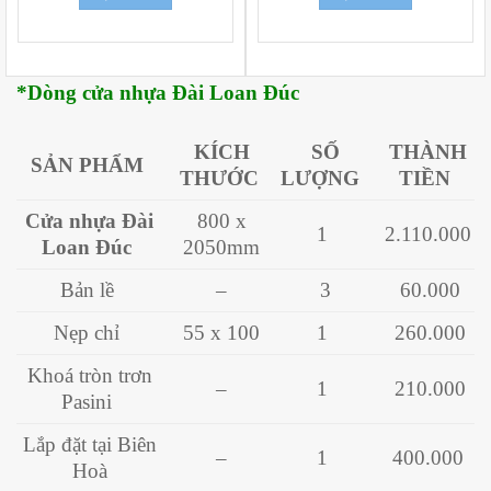
*Dòng cửa nhựa Đài Loan Đúc
KÍCH
SỐ
THÀNH
SẢN PHẨM
THƯỚC
LƯỢNG
TIỀN
Cửa nhựa Đài
800 x
1
2.110.000
Loan Đúc
2050mm
Bản lề
–
3
60.000
Nẹp chỉ
55 x 100
1
260.000
Khoá tròn trơn
–
1
210.000
Pasini
Lắp đặt tại Biên
–
1
400.000
Hoà