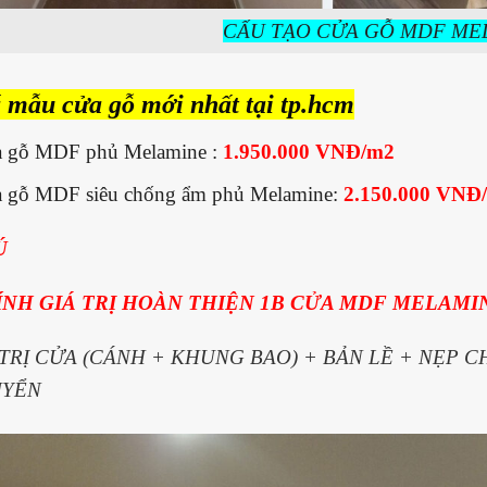
CẤU TẠO CỬA GỖ MDF ME
 mẫu cửa gỗ mới nhất tại tp.hcm
a gỗ MDF phủ Melamine :
1.950.000 VNĐ/m2
a gỗ MDF siêu chống ẩm phủ Melamine:
2.150.000 VNĐ
Ú
ÍNH GIÁ TRỊ HOÀN THIỆN 1B CỬA MDF MELAMI
 TRỊ CỬA (CÁNH + KHUNG BAO) + BẢN LỀ + NẸP C
YỂN