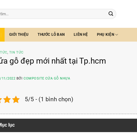
GIỚI THIỆU
THƯỚC LỖ BAN
LIÊN HỆ
PHỤ KIỆN
 TỨC
,
TIN TỨC
a gỗ đẹp mới nhất tại Tp.hcm
/11/2022
BỞI
COMPOSITE CỬA GỖ NHỰA
5/5 - (1 bình chọn)
ục lục