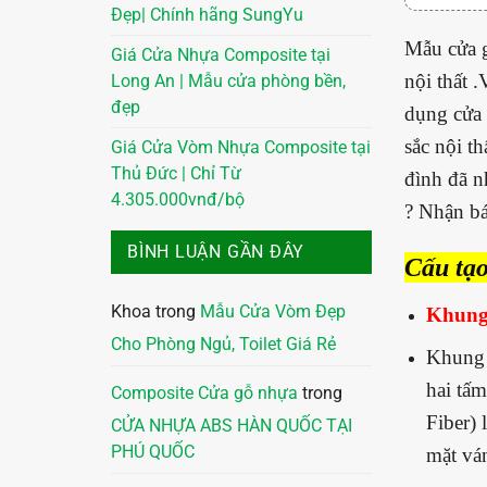
Đẹp| Chính hãng SungYu
Mẫu cửa g
Giá Cửa Nhựa Composite tại
nội thất 
Long An | Mẫu cửa phòng bền,
đẹp
dụng cửa 
sắc nội t
Giá Cửa Vòm Nhựa Composite tại
Thủ Đức | Chỉ Từ
đình đã n
4.305.000vnđ/bộ
? Nhận bá
BÌNH LUẬN GẦN ĐÂY
Cấu tạ
Khoa
trong
Mẫu Cửa Vòm Đẹp
Khung
Cho Phòng Ngủ, Toilet Giá Rẻ
Khung
hai tấ
Composite Cửa gỗ nhựa
trong
Fiber) 
CỬA NHỰA ABS HÀN QUỐC TẠI
PHÚ QUỐC
mặt vá