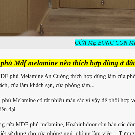
CỬA MẸ BỒNG CON M
 phủ Mdf melamine nên thích hợp dùng ở đâ
DF phủ Melamine An Cường thích hợp dùng làm cửa phòng
ch, cửa làm khách sạn, cửa phòng tắm,..
hủ Melamine có rất nhiều màu sắc vì vậy dễ phối hợp với c
iện đại.
ng cửa MDF phủ melamine, Hoabinhdoor còn bán các dòn
việt sử dụng cho cửa phòng ngủ, phòng làm việc… Tươn