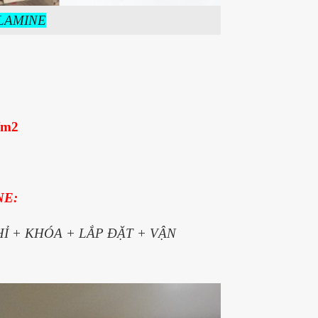
LAMINE
/m2
NE:
HỈ + KHÓA + LẮP ĐẶT + VẬN