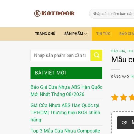
Bỏ
qua
Tìm
kiếm:
nội
dung
TRANG CHỦ
SẢN PHẨM
TIN TỨC
BÁO GIÁ
BÁO GIÁ
,
TIN
Mẫu cử
BÀI VIẾT MỚI
ĐĂNG VÀO
14
Báo Giá Cửa Nhựa ABS Hàn Quốc
Mới Nhất Tháng 08/2026
Giá Cửa Nhựa ABS Hàn Quốc tại
TP.HCM| Thương hiệu KOS chính
hãng
M
Top 3 Mẫu Cửa Nhựa Composite