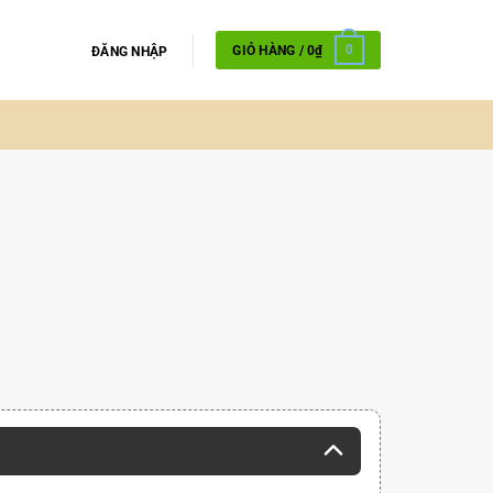
GIỎ HÀNG /
0
₫
0
ĐĂNG NHẬP