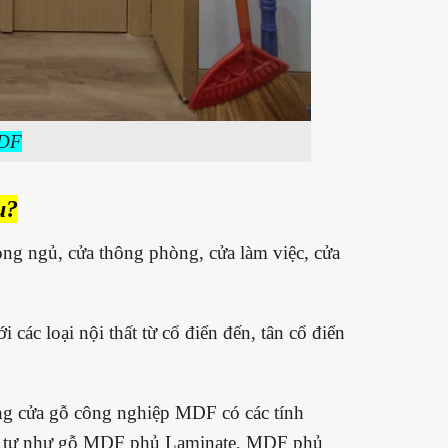
DF
u?
 ngủ, cửa thông phòng, cửa làm việc, cửa
ác loại nội thất từ cổ điển đến, tân cổ điển
g cửa gỗ công nghiệp MDF có các tính
g tự như gỗ MDF phủ Laminate, MDF phủ