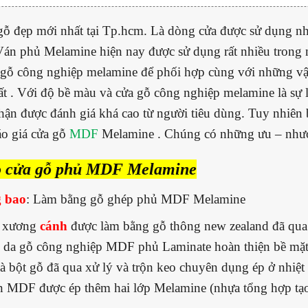
ỗ đẹp mới nhất tại Tp.hcm. Là dòng cửa được sử dụng nh
.Ván phủ Melamine hiện nay được sử dụng rất nhiều trong n
gỗ công nghiệp melamine để phối hợp cùng với những vật
hất . Với độ bề màu và cửa gỗ công nghiệp melamine là sự l
hận được đánh giá khá cao từ người tiêu dùng. Tuy nhiên b
o giá cửa gỗ
MDF
Melamine . Chúng có những ưu – nhượ
o cửa gỗ phủ MDF Melamine
 bao
: Làm bằng gỗ ghép phủ MDF Melamine
 xương
cánh
được làm bằng gỗ thông new zealand đã qua
m da gỗ công nghiệp MDF phủ Laminate hoàn thiện bề mặt
là bột gỗ đã qua xử lý và trộn keo chuyên dụng ép ở nhiệt 
n MDF được ép thêm hai lớp Melamine (nhựa tổng hợp tạo 