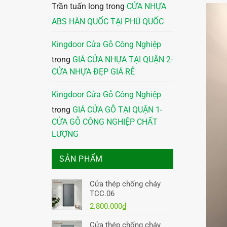
Trần tuấn long
trong
CỬA NHỰA
ABS HÀN QUỐC TẠI PHÚ QUỐC
Kingdoor Cửa Gỗ Công Nghiệp
trong
GIÁ CỬA NHỰA TẠI QUẬN 2-
CỬA NHỰA ĐẸP GIÁ RẺ
Kingdoor Cửa Gỗ Công Nghiệp
trong
GIÁ CỬA GỖ TẠI QUẬN 1-
CỬA GỖ CÔNG NGHIỆP CHẤT
LƯỢNG
SẢN PHẨM
Cửa thép chống cháy
TCC.06
2.800.000
₫
Cửa thép chống cháy