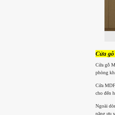
Cửa gỗ
Cửa gỗ M
phòng khá
Cửa MDF p
cho đến h
Ngoài dò
năng ưu 