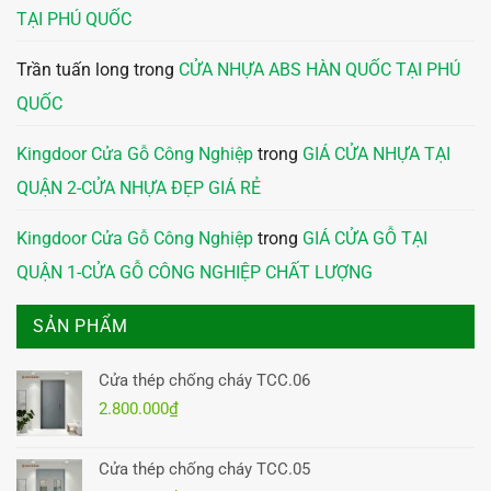
TẠI PHÚ QUỐC
Trần tuấn long
trong
CỬA NHỰA ABS HÀN QUỐC TẠI PHÚ
QUỐC
Kingdoor Cửa Gỗ Công Nghiệp
trong
GIÁ CỬA NHỰA TẠI
QUẬN 2-CỬA NHỰA ĐẸP GIÁ RẺ
Kingdoor Cửa Gỗ Công Nghiệp
trong
GIÁ CỬA GỖ TẠI
QUẬN 1-CỬA GỖ CÔNG NGHIỆP CHẤT LƯỢNG
SẢN PHẨM
Cửa thép chống cháy TCC.06
2.800.000
₫
Cửa thép chống cháy TCC.05