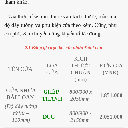
tham khảo.
– Giá thực tế sẽ phụ thuộc vào kích thước, mẫu mã,
độ dày tường và phụ kiện cửa theo kèm. Cũng như
chi phí, vận chuyển cũng là yếu tố tác động.
2.1 Bảng giá trọn bộ cửa nhựa Đài Loan
KÍCH
LOẠI
THƯỚC
ĐƠN GIÁ
TÊN CỬA
CỬA
CHUẨN
(VNĐ)
(mm)
CỬA NHỰA
GHÉP
800/900 x
1.851.000
ĐÀI LOAN
THANH
2050mm
(Độ dày tường
từ 90 –
800/900 x
ĐÚC
2.051.000
110mm)
2150mm