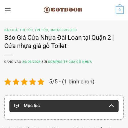
Bỏ
0
qua
nội
dung
BÁO GIÁ
,
TIN TỨC
,
TIN TỨC
,
UNCATEGORIZED
Báo Giá Cửa Nhựa Đài Loan tại Quận 2 |
Cửa nhựa giả gỗ Toilet
ĐĂNG VÀO
20/09/2024
BỞI
COMPOSITE CỬA GỖ NHỰA
5/5 - (1 bình chọn)
Mục lục