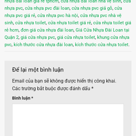
nhựa đài loan giá rẻ tphcm
,
cửa nhựa đài loan nhà vệ sinh
,
cửa
nhựa pvc
,
cửa nhựa pvc đài loan
,
cửa nhựa pvc giả gỗ
,
cửa
nhựa pvc giá rẻ
,
cửa nhựa pvc hà nội
,
cửa nhựa pvc nhà vệ
sinh
,
cửa nhựa toilet
,
cửa nhựa toilet giá rẻ
,
cửa nhựa toilet giá
rẻ hcm
,
đơn giá cửa nhựa đài loan
,
Giá Cửa Nhựa Đài Loan tại
Quận 2
,
giá cửa nhựa pvc
,
giá cửa nhựa toilet
,
khung cửa nhựa
pvc
,
kích thước cửa nhựa đài loan
,
kích thước cửa nhựa toilet
.
Để lại một bình luận
Email của bạn sẽ không được hiển thị công khai.
Các trường bắt buộc được đánh dấu
*
Bình luận
*