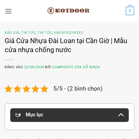
Bỏ
0
qua
nội
dung
BÁO GIÁ
,
TIN TỨC
,
TIN TỨC
,
UNCATEGORIZED
Giá Cửa Nhựa Đài Loan tại Cần Giờ | Mẫu
cửa nhựa chống nước
ĐĂNG VÀO
22/09/2024
BỞI
COMPOSITE CỬA GỖ NHỰA
5/5 - (2 bình chọn)
Mục lục