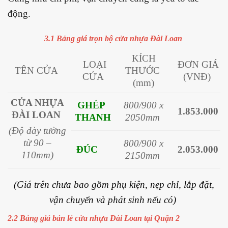
động.
3.1 Bảng giá trọn bộ cửa nhựa Đài Loan
KÍCH
LOẠI
ĐƠN GIÁ
TÊN CỬA
THƯỚC
CỬA
(VNĐ)
(mm)
CỬA NHỰA
GHÉP
800/900 x
1.853.000
ĐÀI LOAN
THANH
2050mm
(Độ dày tường
từ 90 –
800/900 x
ĐÚC
2.053.000
110mm)
2150mm
(Giá trên chưa bao gồm phụ kiện, nẹp chỉ, lắp đặt,
vận chuyển và phát sinh nếu có)
2.2 Bảng giá bán lẻ cửa nhựa Đài Loan tại Quận 2