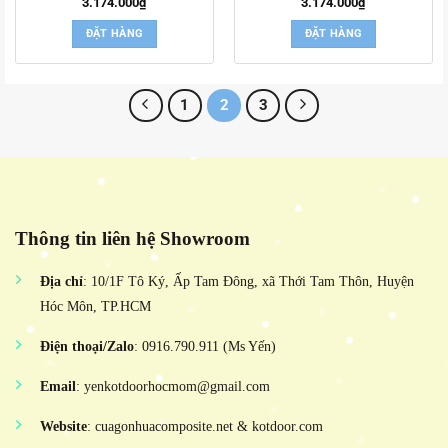
3.174.000
₫
3.174.000
₫
ĐẶT HÀNG
ĐẶT HÀNG
1
2
3
Thông tin liên hệ Showroom
Địa chỉ
: 10/1F Tô Ký, Ấp Tam Đông, xã Thới Tam Thôn, Huyện
Hóc Môn, TP.HCM
Điện thoại/Zalo
: 0916.790.911 (Ms Yến)
Email
: yenkotdoorhocmom@gmail.com
Website
: cuagonhuacomposite.net & kotdoor.com