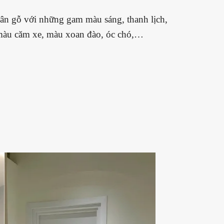
 vân gỗ với những gam màu sáng, thanh lịch,
ư màu căm xe, màu xoan đào, óc chó,…