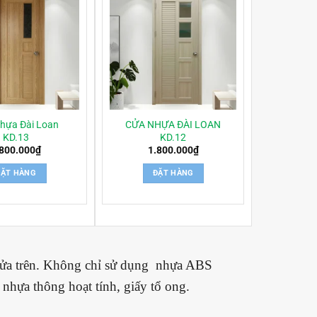
hựa Đài Loan
CỬA NHỰA ĐÀI LOAN
KD.13
KD.12
.800.000
₫
1.800.000
₫
ĐẶT HÀNG
ĐẶT HÀNG
 cửa trên. Không chỉ sử dụng nhựa ABS
nhựa thông hoạt tính, giấy tổ ong.