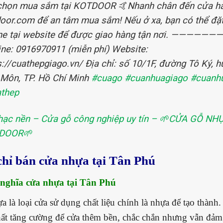
chọn mua sắm tại KOTDOOR 🤙Nhanh chân đến cửa h
oor.com để an tâm mua sắm! Nếu ở xa, bạn có thể đặ
ne tại website để được giao hàng tận nơi. ——————
ine: 0916970911 (miễn phí) Website:
s://cuathepgiago.vn/ Địa chỉ: số 10/1F, đường Tô Ký, 
Môn, TP. Hồ Chí Minh
#cuago
#cuanhuagiago
#cuanh
thep
ạc nền – Cửa gỗ công nghiệp uy tín – 🌱CỬA GỖ NH
DOOR🌱
 chỉ bán cửa nhựa tại Tân Phú
 nghĩa cửa nhựa tại Tân Phú
a là loại cửa sử dụng chất liệu chính là nhựa để tạo thành
hất tăng cường để cửa thêm bền, chắc chắn nhưng vẫn đảm