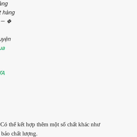
àng
t hàng
—— 🍀
huyện
ua
ỰA
. Có thể kết hợp thêm một số chất khác như
 bảo chất lượng.