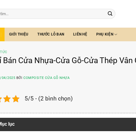
GIỚI THIỆU
THƯỚC LỖ BAN
LIÊN HỆ
PHỤ KIỆN
 TỨC
ỉ Bán Cửa Nhựa-Cửa Gỗ-Cửa Thép Vân 
/04/2025
BỞI
COMPOSITE CỬA GỖ NHỰA
5/5 - (2 bình chọn)
ục lục