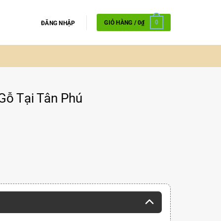
GIỎ HÀNG /
0
₫
0
ĐĂNG NHẬP
Gỗ Tại Tân Phú