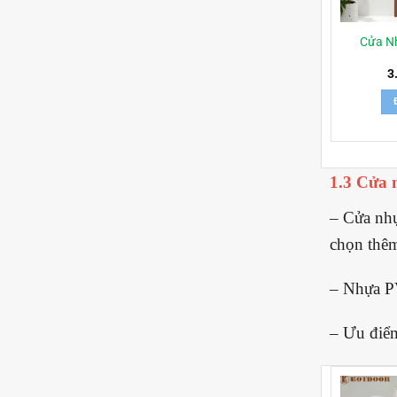
Cửa N
3
1.3 Cửa 
– Cửa nhự
chọn thê
– Nhựa PV
– Ưu điểm