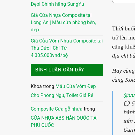
Đẹp| Chính hãng SungYu
Giá Cửa Nhựa Composite tại
Long An | Mẫu cửa phòng bền,
Thời buổi
đẹp
trở lên m
Giá Cửa Vòm Nhựa Composite tại
cũng khiế
Thủ Đức | Chỉ Từ
địa chỉ b
4.305.000vnđ/bộ
BÌNH LUẬN GẦN ĐÂY
Hãy cùng 
cùng Kot
Khoa
trong
Mẫu Cửa Vòm Đẹp
@cu
Cho Phòng Ngủ, Toilet Giá Rẻ
⭕ 5
Composite Cửa gỗ nhựa
trong
hành
CỬA NHỰA ABS HÀN QUỐC TẠI
sản 
PHÚ QUỐC
Cam 