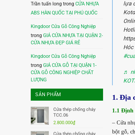
lựa 
Trần tuấn long
trong
CỬA NHỰA
Kotd
ABS HÀN QUỐC TẠI PHÚ QUỐC
Onli
Kingdoor Cửa Gỗ Công Nghiệp
Hotl
trong
GIÁ CỬA NHỰA TẠI QUẬN 2-
http
CỬA NHỰA ĐẸP GIÁ RẺ
Hóc 
#cua
Kingdoor Cửa Gỗ Công Nghiệp
trong
GIÁ CỬA GỖ TẠI QUẬN 1-
♬ nh
CỬA GỖ CÔNG NGHIỆP CHẤT
LƯỢNG
KOT
SẢN PHẨM
1. Địa
Cửa thép chống cháy
1.1 Định
TCC.06
– Cửa nhự
2.800.000
₫
bột gỗ, c
Cửa thép chống cháy