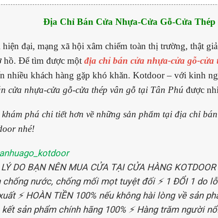
Địa Chỉ Bán Cửa Nhựa-Cửa Gỗ-Cửa Thép
 hiện đại, mạng xã hội xâm chiếm toàn thị trường, thật giả
ơ hồ. Để tìm được một
địa chỉ bán cửa nhựa-cửa gỗ-cửa 
n nhiều khách hàng gặp khó khăn. Kotdoor – với kinh ngh
án cửa nhựa-cửa gỗ-cửa thép vân gỗ tại Tân Phú
được nh
khám phá chi tiết hơn về những sản phẩm tại địa chỉ bá
door nhé!
anhuago_kotdoor
 LÝ DO BẠN NÊN MUA CỬA TẠI CỬA HÀNG KOTDOOR ⚡
 chống nước, chống mối mọt tuyệt đối ⚡️ 1 ĐỔI 1 do lỗ
xuất ⚡️ HOÀN TIỀN 100% nếu không hài lòng về sản ph
kết sản phẩm chính hãng 100% ⚡️ Hàng trăm người nổi