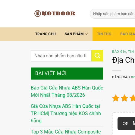
Bỏ
qua
Tìm
kiếm:
nội
dung
TRANG CHỦ
SẢN PHẨM
TIN TỨC
BÁO GIÁ
BÁO GIÁ
,
TIN
Địa Ch
BÀI VIẾT MỚI
ĐĂNG VÀO
02
Báo Giá Cửa Nhựa ABS Hàn Quốc
Mới Nhất Tháng 08/2026
Giá Cửa Nhựa ABS Hàn Quốc tại
TP.HCM| Thương hiệu KOS chính
hãng
M
Top 3 Mẫu Cửa Nhựa Composite