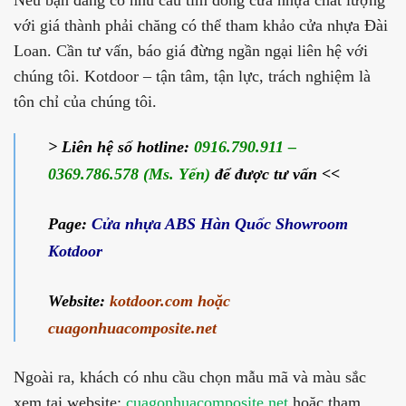
Nếu bạn đang có nhu cầu tìm dòng cửa nhựa chất lượng
với giá thành phải chăng có thể tham khảo cửa nhựa Đài
Loan. Cần tư vấn, báo giá đừng ngần ngại liên hệ với
chúng tôi. Kotdoor – tận tâm, tận lực, trách nghiệm là
tôn chỉ của chúng tôi.
> Liên hệ số hotline:
0916.790.911 –
0369.786.578 (Ms. Yến)
để được tư vấn <<
Page:
Cửa nhựa ABS Hàn Quốc Showroom
Kotdoor
Website:
kotdoor.com
hoặc
cuagonhuacomposite.net
Ngoài ra, khách có nhu cầu chọn mẫu mã và màu sắc
xem tại website:
cuagonhuacomposite.net
hoặc tham