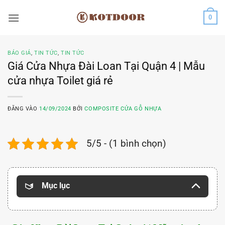
Bỏ
0
qua
nội
dung
BÁO GIÁ
,
TIN TỨC
,
TIN TỨC
Giá Cửa Nhựa Đài Loan Tại Quận 4 | Mẫu
cửa nhựa Toilet giá rẻ
ĐĂNG VÀO
14/09/2024
BỞI
COMPOSITE CỬA GỖ NHỰA
5/5 - (1 bình chọn)
Mục lục