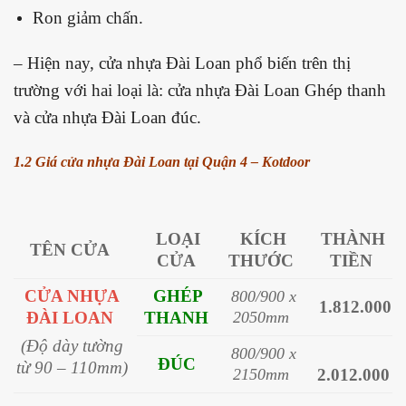
Ron giảm chấn.
– Hiện nay, cửa nhựa Đài Loan phổ biến trên thị
trường với hai loại là: cửa nhựa Đài Loan Ghép thanh
và cửa nhựa Đài Loan đúc.
1.2 Giá cửa nhựa Đài Loan tại Quận 4 – Kotdoor
LOẠI
KÍCH
THÀNH
TÊN CỬA
CỬA
THƯỚC
TIỀN
CỬA NHỰA
GHÉP
800/900 x
1.812.000
ĐÀI LOAN
THANH
2050mm
(Độ dày tường
800/900 x
ĐÚC
từ 90 – 110mm)
2150mm
2.012.000