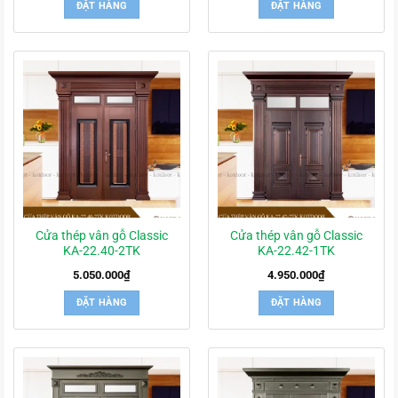
ĐẶT HÀNG
ĐẶT HÀNG
Cửa thép vân gỗ Classic
Cửa thép vân gỗ Classic
KA-22.40-2TK
KA-22.42-1TK
5.050.000
₫
4.950.000
₫
ĐẶT HÀNG
ĐẶT HÀNG