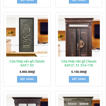
ĐẶT HÀNG
ĐẶT HÀNG
Cửa thép vân gỗ Classic
Cửa thép vân gỗ Classic
KAT-1.52
KAT-21.51.51A-1TK
4.850.000
₫
5.150.000
₫
ĐẶT HÀNG
ĐẶT HÀNG