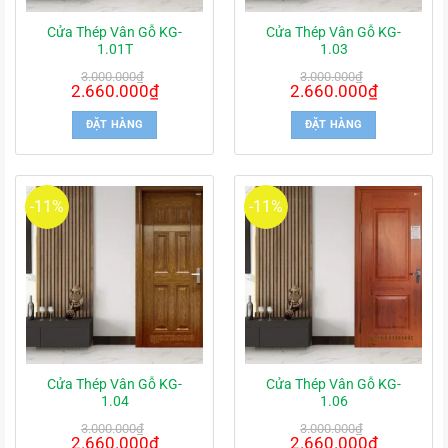
Cửa Thép Vân Gỗ KG-
Cửa Thép Vân Gỗ KG-
1.01T
1.03
3.000.000
₫
3.000.000
₫
Giá
2.660.000
₫
Giá
Giá
2.660.000
₫
Giá
gốc
hiện
gốc
hiện
là:
tại
là:
tại
ĐẶT HÀNG
ĐẶT HÀNG
3.000.000₫.
là:
3.000.000₫.
là:
2.660.000₫.
2.660.000₫.
-11%
-11%
Cửa Thép Vân Gỗ KG-
Cửa Thép Vân Gỗ KG-
1.04
1.06
3.000.000
₫
3.000.000
₫
Giá
2.660.000
₫
Giá
Giá
2.660.000
₫
Giá