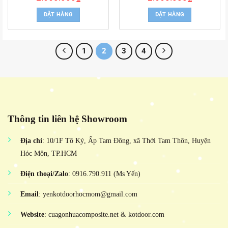
gốc
hiện
gốc
hiện
là:
tại
là:
tại
ĐẶT HÀNG
ĐẶT HÀNG
3.000.000₫.
là:
3.000.000₫.
là:
2.660.000₫.
2.660.000₫.
1
2
3
4
Thông tin liên hệ Showroom
Địa chỉ
: 10/1F Tô Ký, Ấp Tam Đông, xã Thới Tam Thôn, Huyện
Hóc Môn, TP.HCM
Điện thoại/Zalo
: 0916.790.911 (Ms Yến)
Email
: yenkotdoorhocmom@gmail.com
Website
: cuagonhuacomposite.net & kotdoor.com