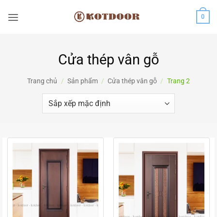
Bỏ
0
qua
nội
dung
Cửa thép vân gỗ
Trang chủ
/
Sản phẩm
/
Cửa thép vân gỗ
/
Trang 2