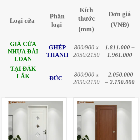
Kích
Đơn giá
Phân
thước
Loại cửa
loại
(VNĐ)
(mm)
GIÁ CỬA
GHÉP
800/900 x
1.811.000 –
NHỰA ĐÀI
THANH
2050/2150
1.961.000
LOAN
TẠI ĐẮK
800/900 x
2.050.000
LẮK
ĐÚC
2050/2150
– 2.150.000