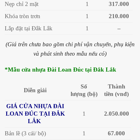
Nẹp chỉ 2 mặt
1
317.000
Khóa tròn trơn
1
210.000
Lắp đặt tại Đắk Lắk
1
–
(Giá trên chưa bao gồm chi phí vận chuyển, phụ kiện
và phát sinh theo mẫu nếu có)
*Mẫu cửa nhựa Đài Loan Đúc tại Đắk Lắk
Số
Thành
Diễn giải
lượng
(bộ)
tiền
(vnđ)
GIÁ CỬA NHỰA ĐÀI
LOAN ĐÚC TẠI ĐẮK
1
2.050.000
LẮK
Bản lề (3 cái/ bộ)
1
67.000