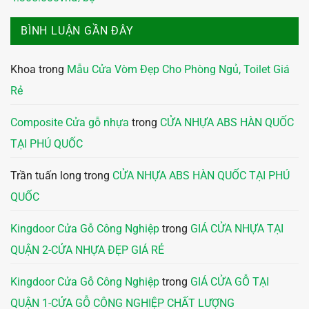
BÌNH LUẬN GẦN ĐÂY
Khoa
trong
Mẫu Cửa Vòm Đẹp Cho Phòng Ngủ, Toilet Giá
Rẻ
Composite Cửa gỗ nhựa
trong
CỬA NHỰA ABS HÀN QUỐC
TẠI PHÚ QUỐC
Trần tuấn long
trong
CỬA NHỰA ABS HÀN QUỐC TẠI PHÚ
QUỐC
Kingdoor Cửa Gỗ Công Nghiệp
trong
GIÁ CỬA NHỰA TẠI
QUẬN 2-CỬA NHỰA ĐẸP GIÁ RẺ
Kingdoor Cửa Gỗ Công Nghiệp
trong
GIÁ CỬA GỖ TẠI
QUẬN 1-CỬA GỖ CÔNG NGHIỆP CHẤT LƯỢNG