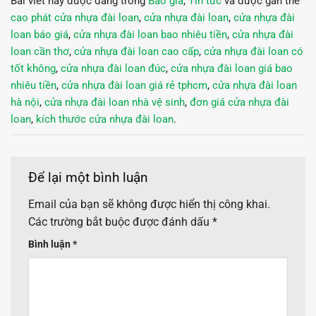
Bài viết này được đăng trong
Báo giá
,
Tin tức
và được gắn thẻ
cao phát cửa nhựa đài loan
,
cửa nhựa đài loan
,
cửa nhựa đài
loan báo giá
,
cửa nhựa đài loan bao nhiêu tiền
,
cửa nhựa đài
loan cần thơ
,
cửa nhựa đài loan cao cấp
,
cửa nhựa đài loan có
tốt không
,
cửa nhựa đài loan đúc
,
cửa nhựa đài loan giá bao
nhiêu tiền
,
cửa nhựa đài loan giá rẻ tphcm
,
cửa nhựa đài loan
hà nội
,
cửa nhựa đài loan nhà vệ sinh
,
đơn giá cửa nhựa đài
loan
,
kích thước cửa nhựa đài loan
.
Để lại một bình luận
Email của bạn sẽ không được hiển thị công khai.
Các trường bắt buộc được đánh dấu
*
Bình luận
*