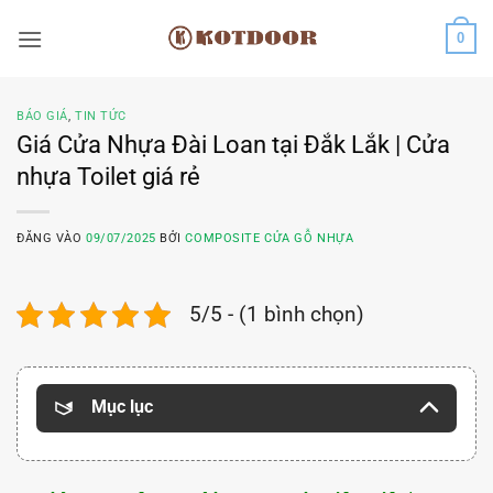
Bỏ
0
qua
nội
dung
BÁO GIÁ
,
TIN TỨC
Giá Cửa Nhựa Đài Loan tại Đắk Lắk | Cửa
nhựa Toilet giá rẻ
ĐĂNG VÀO
09/07/2025
BỞI
COMPOSITE CỬA GỖ NHỰA
5/5 - (1 bình chọn)
Mục lục