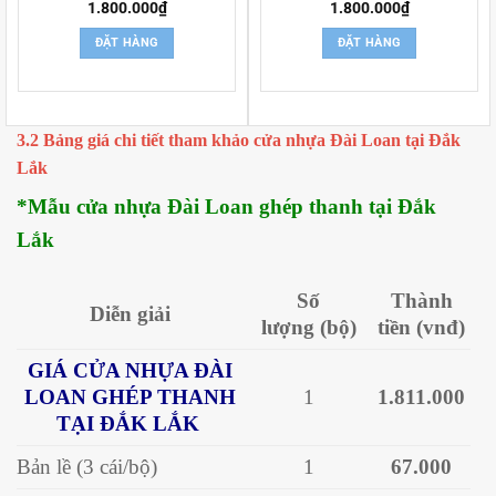
1.800.000
₫
1.800.000
₫
ĐẶT HÀNG
ĐẶT HÀNG
3.2 Bảng giá chi tiết tham khảo cửa nhựa Đài Loan tại Đắk
Lắk
*Mẫu cửa nhựa Đài Loan ghép thanh tại Đắk
Lắk
Số
Thành
Diễn giải
lượng
(bộ)
tiền
(vnđ)
GIÁ CỬA NHỰA ĐÀI
LOAN GHÉP THANH
1
1.811.000
TẠI ĐẮK LẮK
Bản lề (3 cái/bộ)
1
67.000