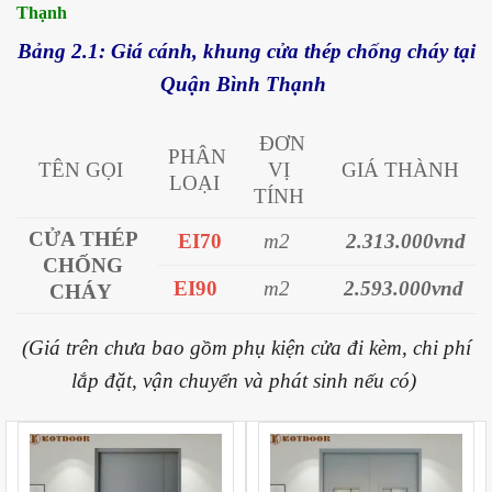
Thạnh
Bảng 2.1: Giá cánh, khung cửa thép chống cháy tại
Quận Bình Thạnh
ĐƠN
PHÂN
TÊN GỌI
VỊ
GIÁ THÀNH
LOẠI
TÍNH
CỬA THÉP
EI70
m2
2.313.000vnd
CHỐNG
EI90
m2
2.593.000vnd
CHÁY
(Giá trên chưa bao gồm phụ kiện cửa đi kèm, chi phí
lắp đặt, vận chuyển và phát sinh nếu có)