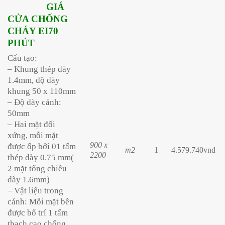
GIÁ
CỬA CHỐNG
CHÁY EI70
PHÚT
Cấu tạo:
– Khung thép dày
1.4mm, độ dày
khung 50 x 110mm
– Độ dày cánh:
50mm
– Hai mặt đối
xứng, mỗi mặt
900 x
được ốp bởi 01 tấm
m2
1
4.579.740vnd
2200
thép dày 0.75 mm(
2 mặt tổng chiều
dày 1.6mm)
– Vật liệu trong
cánh: Mỗi mặt bên
được bố trí 1 tấm
thạch cao chống