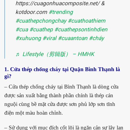
https://cuagonhuacomposite.net/ &
kotdoor.com
#trending
#cuathepchongchay
#cuathoathiem
#cua
#cuathep
#cuathepsontinhdien
#xuhuong
#viral
#cuaantoan
#cháy
♬ Lifestyle（剪辑版） – HMHK
1. Cửa thép chống cháy tại Quận Bình Thạnh là
gì?
– Cửa thép chống cháy tại Bình Thạnh là dòng cửa
được sản xuất bằng thành phần chính là thép cán
nguội cùng bề mặt cửa được sơn phủ lớp sơn tĩnh
điện một màu hoàn chỉnh.
– Sử dụng với mục đích cốt lõi là ngăn cản sự lây lan