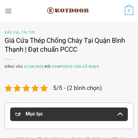
Bỏ
0
qua
nội
dung
BÁO GIÁ
,
TIN TỨC
Giá Cửa Thép Chống Cháy Tại Quận Bình
Thạnh | Đạt chuẩn PCCC
ĐĂNG VÀO
21/04/2025
BỞI
COMPOSITE CỬA GỖ NHỰA
5/5 - (2 bình chọn)
Mục lục