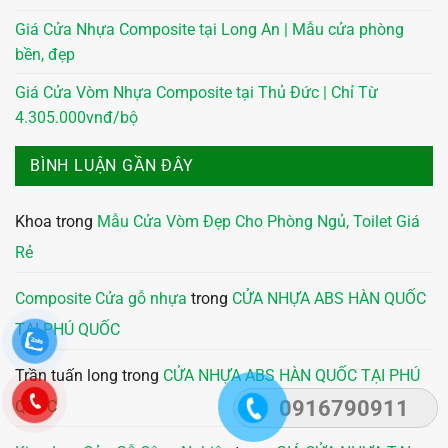
Giá Cửa Nhựa Composite tại Long An | Mẫu cửa phòng
bền, đẹp
Giá Cửa Vòm Nhựa Composite tại Thủ Đức | Chỉ Từ
4.305.000vnđ/bộ
BÌNH LUẬN GẦN ĐÂY
Khoa
trong
Mẫu Cửa Vòm Đẹp Cho Phòng Ngủ, Toilet Giá
Rẻ
Composite Cửa gỗ nhựa
trong
CỬA NHỰA ABS HÀN QUỐC
TẠI PHÚ QUỐC
Trần tuấn long
trong
CỬA NHỰA ABS HÀN QUỐC TẠI PHÚ
0916790911
QUỐC