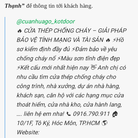
Thạnh”
để thông tin tới khách hàng.
@cuanhuago_kotdoor
🔥 CỬA THÉP CHỐNG CHÁY – GIẢI PHÁP
BẢO VỆ TÍNH MẠNG VÀ TÀI SẢN 🔥 ⚡️Hồ
sơ kiểm định đầy đủ ⚡️Đảm bảo về yêu
chống cháy nổ ⚡️Màu sơn tĩnh điện đẹp
⚡️Kết cấu mới nhất hiện nay 👋 Anh chị có
nhu cầu tìm cửa thép chống cháy cho
công trình, nhà xưởng, dự án nhà hàng,
khách sạn, căn hộ với các hạng mục cửa
thoát hiểm, cửa nhà kho, cửa hành lang,
…. liên hệ em nha! 📞 0916.790.911 🏠
10/1F, Tô Ký, Hóc Môn, TP.HCM 🌎
Website: