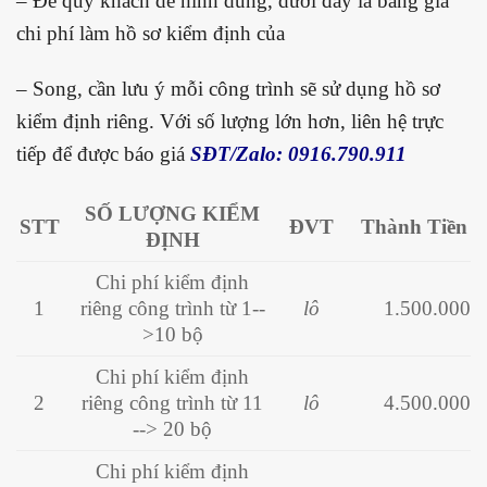
– Để quý khách dễ hình dung, dưới đây là bảng giá
chi phí làm hồ sơ kiểm định của
– Song, cần lưu ý mỗi công trình sẽ sử dụng hồ sơ
kiểm định riêng. Với số lượng lớn hơn, liên hệ trực
tiếp để được báo giá
SĐT/Zalo: 0916.790.911
SỐ LƯỢNG KIỂM
STT
ĐVT
Thành Tiền
ĐỊNH
Chi phí kiểm định
1
riêng công trình từ 1--
lô
1.500.000
>10 bộ
Chi phí kiểm định
2
riêng công trình
từ 11
lô
4.500.000
--> 20 bộ
Chi phí kiểm định